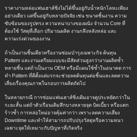
ราคางานหล่อแฟนเฮาส์ซิ่งไม่ได้ขึ้นอยู่กับน้ำหนักโลหะเพียง
อย่างเดียว แต่ขึ้นอยู่กับหลายปัจจัย เช่น ขนาดชิ้นงาน ความ
ซับซ้อนของรูปทรง ความหนาบางของผนัง จำนวน Core ที่
ต้องใช้ วัสดุที่เลือก ปริมาณผลิต งานกลึงหลังหล่อ และ
ความเร่งด่วนของงาน
ถ้าเป็นงานชิ้นเดียวหรืองานซ่อมบำรุงเฉพาะกิจ ต้นทุน
Pattern และงานเตรียมแบบจะมีสัดส่วนสูงกว่างานผลิตซ้ำ
หลายชิ้น แต่ถ้าเป็นงาน OEM หรือมีแผนใช้ซ้ำในอนาคต การ
ทำ Pattern ที่ดีตั้งแต่แรกจะช่วยลดต้นทุนต่อชิ้นและลดความ
เสี่ยงเรื่องคุณภาพในรอบการผลิตถัดไป
ในหลายกรณี การซ่อมแฟนเฮาส์ซิ่งเดิมอาจดูประหยัดกว่าใน
ระยะสั้น แต่ถ้าตัวเรือนเดิมสึกบางหลายจุด บิดเบี้ยว หรือแตก
ร้าวซ้ำ การหล่อใหม่อาจคุ้มค่ากว่า เพราะลดความเสี่ยง
Downtime และทำให้สามารถปรับปรุงวัสดุหรือความหนา
เฉพาะจุดให้เหมาะกับปัญหาที่เกิดจริง