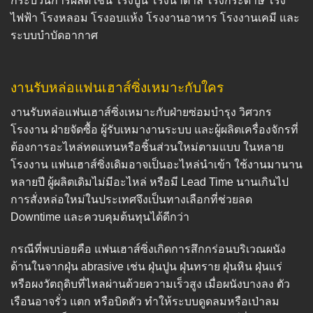
กระบวนการผลิต เช่น โรงปูน โรงน้ำตาล โรงกระดาษ โรง
ไฟฟ้า โรงหลอม โรงอบแห้ง โรงงานอาหาร โรงงานเคมี และ
ระบบบำบัดอากาศ
งานรับหล่อแฟนเฮาส์ซิ่งเหมาะกับใคร
งานรับหล่อแฟนเฮาส์ซิ่งเหมาะกับฝ่ายซ่อมบำรุง วิศวกร
โรงงาน ฝ่ายจัดซื้อ ผู้รับเหมางานระบบ และผู้ผลิตเครื่องจักรที่
ต้องการอะไหล่ทดแทนหรือชิ้นส่วนใหม่ตามแบบ ในหลาย
โรงงาน แฟนเฮาส์ซิ่งเดิมอาจเป็นอะไหล่นำเข้า ใช้งานมานาน
หลายปี ผู้ผลิตเดิมไม่มีอะไหล่ หรือมี Lead Time นานเกินไป
การสั่งหล่อใหม่ในประเทศจึงเป็นทางเลือกที่ช่วยลด
Downtime และควบคุมต้นทุนได้ดีกว่า
กรณีที่พบบ่อยคือ แฟนเฮาส์ซิ่งเกิดการสึกกร่อนบริเวณผนัง
ด้านในจากฝุ่น abrasive เช่น ฝุ่นปูน ฝุ่นทราย ฝุ่นหิน ฝุ่นแร่
หรือผงวัตถุดิบที่ไหลผ่านด้วยความเร็วสูง เมื่อผนังบางลง ตัว
เรือนอาจรั่ว แตก หรือบิดตัว ทำให้ระบบดูดลมหรือเป่าลม