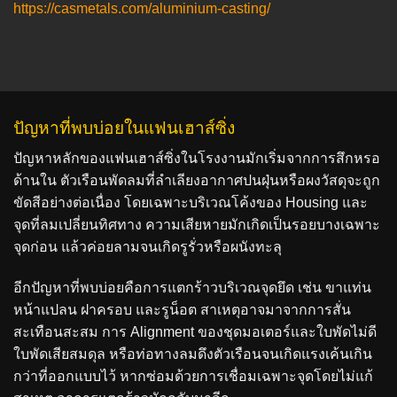
https://casmetals.com/aluminium-casting/
ปัญหาที่พบบ่อยในแฟนเฮาส์ซิ่ง
ปัญหาหลักของแฟนเฮาส์ซิ่งในโรงงานมักเริ่มจากการสึกหรอ
ด้านใน ตัวเรือนพัดลมที่ลำเลียงอากาศปนฝุ่นหรือผงวัสดุจะถูก
ขัดสีอย่างต่อเนื่อง โดยเฉพาะบริเวณโค้งของ Housing และ
จุดที่ลมเปลี่ยนทิศทาง ความเสียหายมักเกิดเป็นรอยบางเฉพาะ
จุดก่อน แล้วค่อยลามจนเกิดรูรั่วหรือผนังทะลุ
อีกปัญหาที่พบบ่อยคือการแตกร้าวบริเวณจุดยึด เช่น ขาแท่น
หน้าแปลน ฝาครอบ และรูน็อต สาเหตุอาจมาจากการสั่น
สะเทือนสะสม การ Alignment ของชุดมอเตอร์และใบพัดไม่ดี
ใบพัดเสียสมดุล หรือท่อทางลมดึงตัวเรือนจนเกิดแรงเค้นเกิน
กว่าที่ออกแบบไว้ หากซ่อมด้วยการเชื่อมเฉพาะจุดโดยไม่แก้