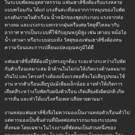
ในระบบพัดลมอุตสาหกรรม แฟนเฮาส์ซิ่งต้องรับแรงหลาย
แบบพร้อมกัน ได้แก่ แรงสั่นสะเทือนจากการหมุนของใบพัด
แรงดันภายในตัวเรือน น้ำหนักของชุดประกอบ แรงจากท่อ
ทางลม และแรงกระแทกจากฝุ่นหรือเศษวัสดุที่ไหลมากับ
อากาศ หากเป็นระบบที่ใช้กับอุณหภูมิสูง เช่น เตาอบ หม้อไอ
น้ำ เตาเผา หรือระบบอบแห้ง วัสดุของแฟนเฮาส์ซิ่งต้องทน
ความร้อนและการเปลี่ยนแปลงอุณหภูมิได้ดี
แฟนเฮาส์ซิ่งที่ดีต้องมีรูปทรงถูกต้อง ระยะห่างระหว่างใบพัด
กับตัวเรือนเหมาะสม ผิวด้านในไม่ก่อให้เกิดแรงต้านลมมาก
เกินไป และโครงสร้างต้องแข็งแรงพอที่จะไม่เสียรูปขณะใช้
งาน หากตัวเรือนเสียรูปแม้เพียงเล็กน้อย อาจทำให้เกิดการ
เสียดสีระหว่างใบพัดกับผนังตัวเรือน เกิดเสียงดังผิดปกติ เกิด
การสั่น และทำให้แบริ่งหรือเพลาเสียหายตามมา
งานหล่อแฟนเฮาส์ซิ่งจึงไม่ควรมองเป็นงานหล่อตัวเรือนทั่วไป
แต่ควรมองเป็นชิ้นส่วนที่มีผลต่อสมรรถนะของระบบลม
ทั้งหมด โดยเฉพาะในโรงงานที่พัดลมเป็นส่วนหนึ่งของ