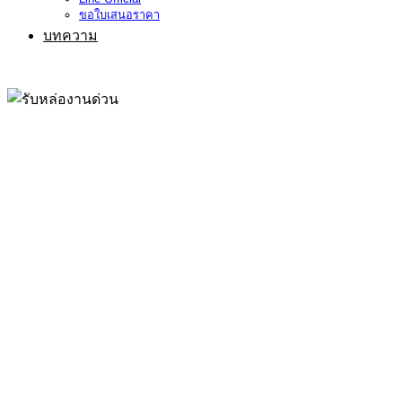
ขอใบเสนอราคา
บทความ