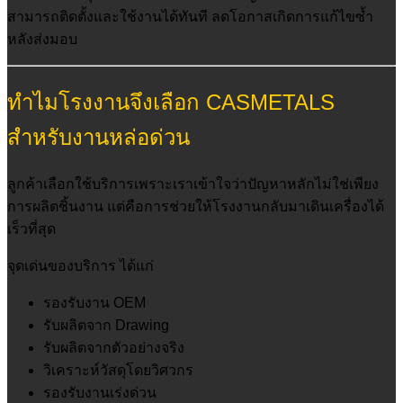
สามารถติดตั้งและใช้งานได้ทันที ลดโอกาสเกิดการแก้ไขซ้ำ
หลังส่งมอบ
ทำไมโรงงานจึงเลือก CASMETALS
สำหรับงานหล่อด่วน
ลูกค้าเลือกใช้บริการเพราะเราเข้าใจว่าปัญหาหลักไม่ใช่เพียง
การผลิตชิ้นงาน แต่คือการช่วยให้โรงงานกลับมาเดินเครื่องได้
เร็วที่สุด
จุดเด่นของบริการ ได้แก่
รองรับงาน OEM
รับผลิตจาก Drawing
รับผลิตจากตัวอย่างจริง
วิเคราะห์วัสดุโดยวิศวกร
รองรับงานเร่งด่วน