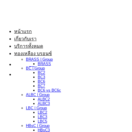
ข้าม
ไป
ยัง
เนื้อหา
หน้าแรก
เกี่ยวกับเรา
บริการทั้งหมด
ทองเหลือง บรอนซ์
BRASS | Group
BRASS
BC | Group
BC2
BC3
BC6
BC7
BC6 vs BC6c
ALBC | Group
ALBC2
ALBC3
LBC | Group
LBC2
LBC3
LBC5
HBsC | Group
HBsC3