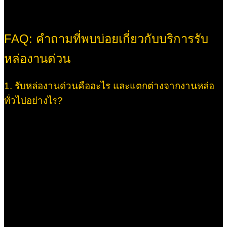
FAQ: คำถามที่พบบ่อยเกี่ยวกับบริการรับ
หล่องานด่วน
1. รับหล่องานด่วนคืออะไร และแตกต่างจากงานหล่อ
ทั่วไปอย่างไร?
บริการรับหล่องานด่วน (Fast Casting Service) คือบริการผลิต
ชิ้นส่วนโลหะและอะไหล่เครื่องจักรโดยให้ความสำคัญกับการ
ลดระยะเวลาการผลิตและการส่งมอบ เพื่อช่วยให้โรงงาน
สามารถกลับมาเดินเครื่องจักรได้เร็วที่สุด แตกต่างจากงานหล่อ
ทั่วไปที่มักวางแผนการผลิตตามคิวปกติ งานด่วนจะมีการจัด
ลำดับความสำคัญของโครงการ วิเคราะห์ความพร้อมของวัสดุ
แบบหล่อ และกระบวนการผลิตตั้งแต่วันแรก
อย่างไรก็ตาม งานด่วนไม่ได้หมายถึงการลดมาตรฐานคุณภาพ