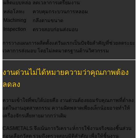
ผลิตแบบหล่อ
ลดเวลาการเตรียมงาน
หล่อโลหะ
ควบคุมกระบวนการหลอม
Machining
กลึงตามขนาด
Inspection
ตรวจสอบก่อนส่งมอบ
การวางแผนการผลิตตั้งแต่วันแรกเป็นปัจจัยสำคัญที่ช่วยลดระยะ
เวลาการส่งมอบ โดยไม่ลดมาตรฐานด้านวิศวกรรม
งานด่วนไม่ได้หมายความว่าคุณภาพต้อง
ลดลง
ความเข้าใจที่พบได้บ่อยคือ งานด่วนต้องยอมรับคุณภาพที่ต่ำลง
แต่ในงานอุตสาหกรรม ความผิดพลาดเพียงเล็กน้อยอาจทำให้
เครื่องจักรเสียหายมากกว่าเดิม
CASMETALS จึงเน้นการวิเคราะห์การใช้งานจริงของชิ้นส่วน
ก่อนเลือกวัสดุ รวมถึงตรวจสอบมิติสำคัญ เพื่อให้ชิ้นงาน