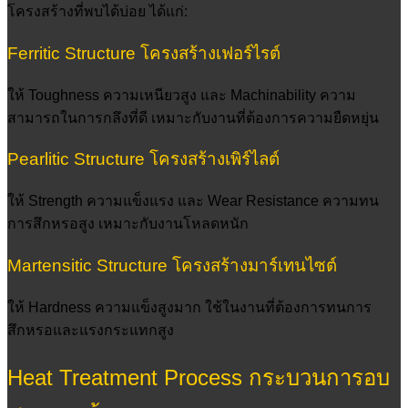
โครงสร้างที่พบได้บ่อย ได้แก่:
Ferritic Structure โครงสร้างเฟอร์ไรต์
ให้ Toughness ความเหนียวสูง และ Machinability ความ
สามารถในการกลึงที่ดี เหมาะกับงานที่ต้องการความยืดหยุ่น
Pearlitic Structure โครงสร้างเพิร์ไลต์
ให้ Strength ความแข็งแรง และ Wear Resistance ความทน
การสึกหรอสูง เหมาะกับงานโหลดหนัก
Martensitic Structure โครงสร้างมาร์เทนไซต์
ให้ Hardness ความแข็งสูงมาก ใช้ในงานที่ต้องการทนการ
สึกหรอและแรงกระแทกสูง
Heat Treatment Process กระบวนการอบ