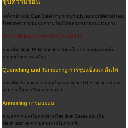
ชุบความร้อน
เหล็กกล้าหล่อ Cast Steel สามารถปรับปรุงคุณสมบัติด้วย Heat
Treatment การอบชุบความร้อนได้หลากหลายกระบวนการ
Normalizing การอบปรับโครงสร้าง
ช่วยเพิ่ม Grain Refinement การละเอียดของเกรน และเพิ่ม
ความแข็งแรงของวัสดุ
Quenching and Tempering การชุบแข็งและคืนไฟ
ช่วยเพิ่ม Hardness ความแข็ง และ Impact Resistance ความ
สามารถในการรับแรงกระแทก
Annealing การอบอ่อน
ช่วยลดความเครียดตกค้าง Residual Stress และเพิ่ม
Machinability ความสามารถในการกลึง