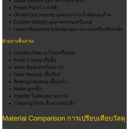
Sugar Industry อุตสาหกรรมน้ำตาล
Power Plant โรงไฟฟ้า
Oil and Gas Industry อุตสาหกรรมน้ำมันและก๊าซ
Crusher Industry อุตสาหกรรมเครื่องบด
Heavy Machinery Industry อุตสาหกรรมเครื่องจักรหนัก
ตัวอย่างชิ้นส่วน:
Crusher Parts อะไหล่เครื่องบด
Pump Casing เสื้อปั๊ม
Valve Body ตัวเรือนวาล์ว
Gear Housing เสื้อเกียร์
Bearing Housing เสื้อแบริ่ง
Roller ลูกกลิ้ง
Impeller ใบพัดอุตสาหกรรม
Coupling Parts ชิ้นส่วนคัปปลิ้ง
Material Comparison การเปรียบเทียบวัสดุ