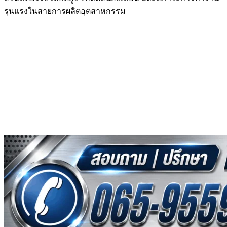
รุนแรงในสายการผลิตอุตสาหกรรม