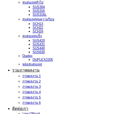
สแตนเลสทั่วไป
SUS304
SUS316
SUS316L
สแตนเลสทนความร้อน
SCH13
SCH22
SCH24
สแตนเลสแข็ง
SUS420
SUS431
SUS440
SUS630
Duplex
DUPLEX2205
หล่อสแตนเลส
รวมภาพผลงาน
ภาพผลงาน 1
ภาพผลงาน 2
ภาพผลงาน 3
ภาพผลงาน 4
ภาพผลงาน 5
ภาพผลงาน 6
ติดต่อเรา
Line Official