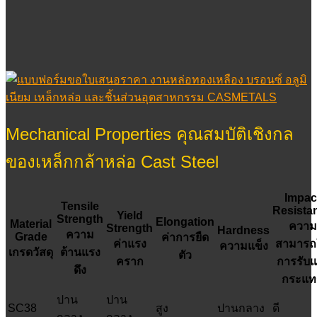
Mechanical Properties คุณสมบัติเชิงกล
ของเหล็กกล้าหล่อ Cast Steel
Impac
Tensile
Resista
Yield
Strength
Elongation
Material
ความ
Strength
Hardness
ความ
Grade
ค่าการยืด
ค่าแรง
สามารถ
ความแข็ง
เกรดวัสดุ
ต้านแรง
ตัว
คราก
การรับ
ดึง
กระแท
ปาน
ปาน
SC38
สูง
ปานกลาง
ดี