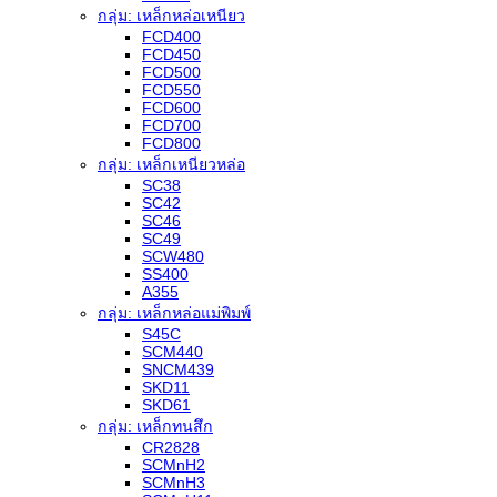
กลุ่ม: เหล็กหล่อเหนียว
FCD400
FCD450
FCD500
FCD550
FCD600
FCD700
FCD800
กลุ่ม: เหล็กเหนียวหล่อ
SC38
SC42
SC46
SC49
SCW480
SS400
A355
กลุ่ม: เหล็กหล่อแม่พิมพ์
S45C
SCM440
SNCM439
SKD11
SKD61
กลุ่ม: เหล็กทนสึก
CR2828
SCMnH2
SCMnH3