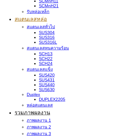
SCMnH11
SCMnH21
รับหล่อเหล็ก
สแตนเลสหล่อ
สแตนเลสทั่วไป
SUS304
SUS316
SUS316L
สแตนเลสทนความร้อน
SCH13
SCH22
SCH24
สแตนเลสแข็ง
SUS420
SUS431
SUS440
SUS630
Duplex
DUPLEX2205
หล่อสแตนเลส
รวมภาพผลงาน
ภาพผลงาน 1
ภาพผลงาน 2
ภาพผลงาน 3