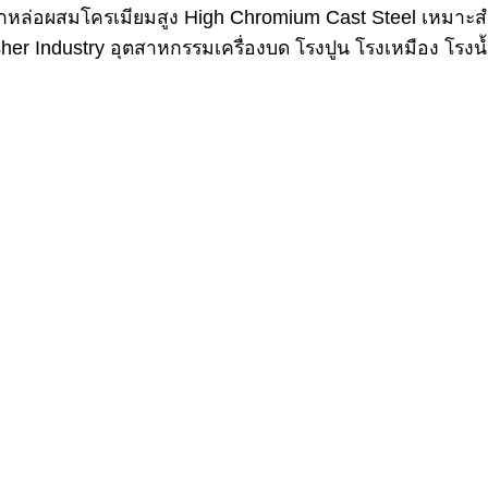
ล็กหล่อผสมโครเมียมสูง High Chromium Cast Steel เหมาะส
er Industry อุตสาหกรรมเครื่องบด โรงปูน โรงเหมือง โรงน้