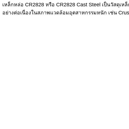
เหล็กหล่อ CR2828 หรือ CR2828 Cast Steel เป็นวัสดุเห
อย่างต่อเนื่องในสภาพแวดล้อมอุตสาหกรรมหนัก เช่น Crush