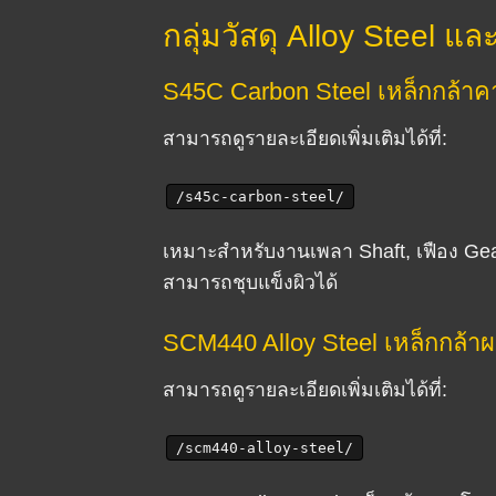
กลุ่มวัสดุ Alloy Steel แ
S45C Carbon Steel เหล็กกล้า
สามารถดูรายละเอียดเพิ่มเติมได้ที่:
/s45c-carbon-steel/
เหมาะสำหรับงานเพลา Shaft, เฟือง Gear
สามารถชุบแข็งผิวได้
SCM440 Alloy Steel เหล็กกล้า
สามารถดูรายละเอียดเพิ่มเติมได้ที่:
/scm440-alloy-steel/