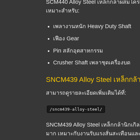
SCM440 Alloy Steel เหล็กกล้าผสมโคร
เหมาะสำหรับ:
เพลางานหนัก Heavy Duty Shaft
เฟือง Gear
Pin สลักอุตสาหกรรม
Crusher Shaft เพลาชุดเครื่องบด
SNCM439 Alloy Steel เหล็กกล้า
สามารถดูรายละเอียดเพิ่มเติมได้ที่:
/sncm439-alloy-steel/
SNCM439 Alloy Steel เหล็กกล้านิกเกิ
มาก เหมาะกับงานรับแรงสั่นสะเทือนแ