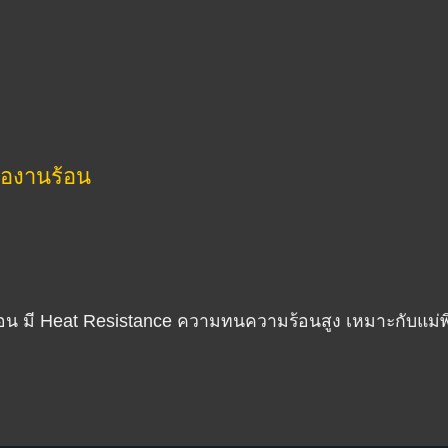
มืองานร้อน
ร้อน มี Heat Resistance ความทนความร้อนสูง เหมาะกับแม่