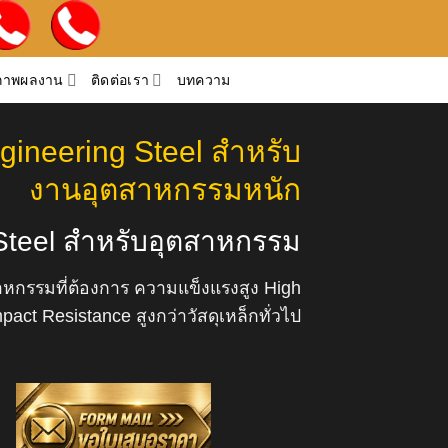
ภาพผลงาน
ติดต่อเรา
บทความ
ngineering Steel สำหรับ
งานอุตสาหกรรมหนัก
 Steel สำหรับอุตสาหกรรม
สาหกรรมที่ต้องการ ความแข็งแรงสูง High
 Resistance สูงกว่าวัสดุเหล็กทั่วไป