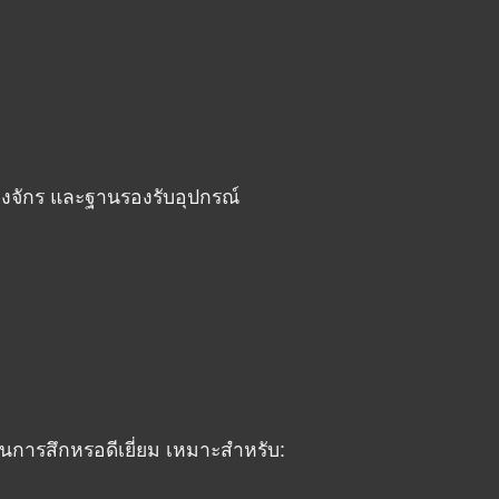
งจักร และฐานรองรับอุปกรณ์
นการสึกหรอดีเยี่ยม เหมาะสำหรับ: