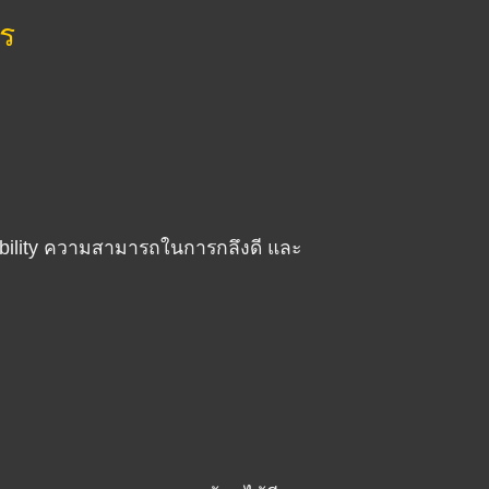
าร
nability ความสามารถในการกลึงดี และ