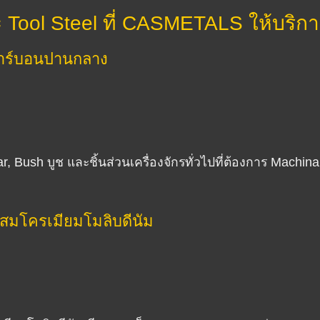
ละ Tool Steel ที่ CASMETALS ให้บริก
คาร์บอนปานกลาง
, Bush บูช และชิ้นส่วนเครื่องจักรทั่วไปที่ต้องการ Machi
ผสมโครเมียมโมลิบดีนัม