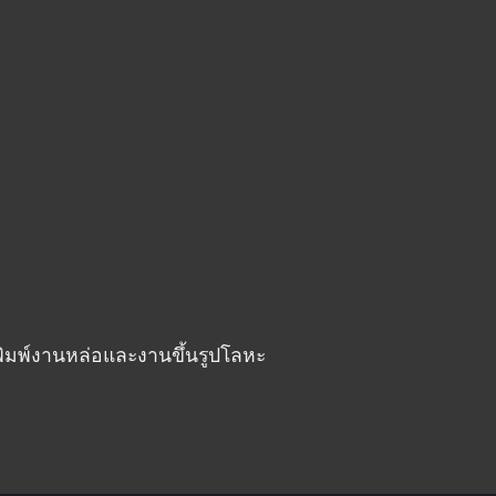
พิมพ์งานหล่อและงานขึ้นรูปโลหะ