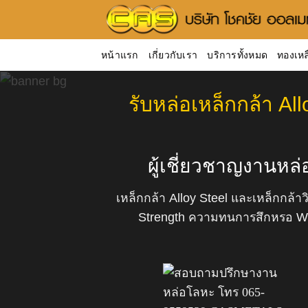
ข้าม
ไป
ยัง
หน้าแรก
เกี่ยวกับเรา
บริการทั้งหมด
ทองเหล
เนื้อหา
รับหล่อเหล็กกล้า Al
ผู้เชี่ยวชาญงานหล
เหล็กกล้า Alloy Steel และเหล็กกล้
Strength ความทนการสึกหรอ Wea