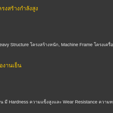
ครงสร้างกำลังสูง
avy Structure โครงสร้างหนัก, Machine Frame โครงเครื่อ
ืองานเย็น
เย็น มี Hardness ความแข็งสูงและ Wear Resistance ความท