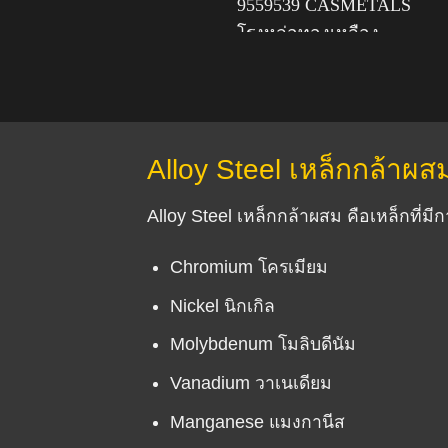
Alloy Steel เหล็กกล้าผส
Alloy Steel เหล็กกล้าผสม คือเหล็กที่มี
Chromium โครเมียม
Nickel นิกเกิล
Molybdenum โมลิบดีนัม
Vanadium วาเนเดียม
Manganese แมงกานีส