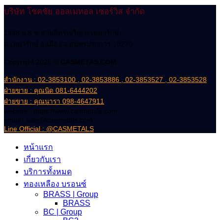
บริษัท โชคชัย ออลเมทอล เซอร์วิส จำกัด
1448 ม.8 ซ.สามมิตรเจริญ ถ.เทพารักษ์
ต.เทพารักษ์ อ.เมือง จ.สมุทรปราการ 10270
Copyright 2026 ©
CASMETAS.COM
สำนักงาน : 02-3853100 , 02-3853886 , 02-3853527 , 02-3853528
ฝ่ายขาย : คุณนิด 081-6444202
ฝ่ายขาย : คุณนารา 098-4647911
website : https://www.casmetals.com
email : sale@casmetals.com
Line Official : @CASMETALS
หน้าแรก
เกี่ยวกับเรา
บริการทั้งหมด
ทองเหลือง บรอนซ์
BRASS | Group
BRASS
BC | Group