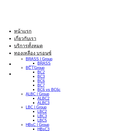
ข้าม
ไป
ยัง
เนื้อหา
หน้าแรก
เกี่ยวกับเรา
บริการทั้งหมด
ทองเหลือง บรอนซ์
BRASS | Group
BRASS
BC | Group
BC2
BC3
BC6
BC7
BC6 vs BC6c
ALBC | Group
ALBC2
ALBC3
LBC | Group
LBC2
LBC3
LBC5
HBsC | Group
HBsC3