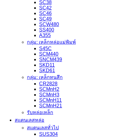
SC38
SC42
SC46
SC49
SCW480
SS400
A355
กลุ่ม: เหล็กหล่อแม่พิมพ์
S45C
SCM440
SNCM439
SKD11
SKD61
กลุ่ม: เหล็กทนสึก
CR2828
SCMnH2
SCMnH3
SCMnH11
SCMnH21
รับหล่อเหล็ก
สแตนเลสหล่อ
สแตนเลสทั่วไป
SUS304