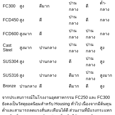
ปาน
ต่ำ-
FC300
สูง
ดีมาก
ดี
กลาง
กลาง
ปาน
FCD450
สูง
ดี
ดี
กลาง
กลาง
ปาน
ปาน
FCD600
สูงมาก
ดี
กลาง
กลาง
กลาง
ปาน
ปาน
Cast
สูงมาก
ปานกลาง
สูง
Steel
กลาง
กลาง
ปาน
SUS304
สูง
ปานกลาง
ดี
สูง
กลาง
ปาน
SUS316
สูง
ปานกลาง
ดีมาก
สูงมาก
กลาง
Bronze
ปานกลาง
ดี
ดีมาก
ดี
สูง
จากประสบการณ์ในโรงงานอุตสาหกรรม FC250 และ FC300
ยังคงเป็นวัสดุยอดนิยมสำหรับ Housing ทั่วไป เนื่องจากมีต้นทุน
ต่ำและสามารถลดแรงสั่นสะเทือนได้ดี ส่วนงานที่มีแรงกระแทก