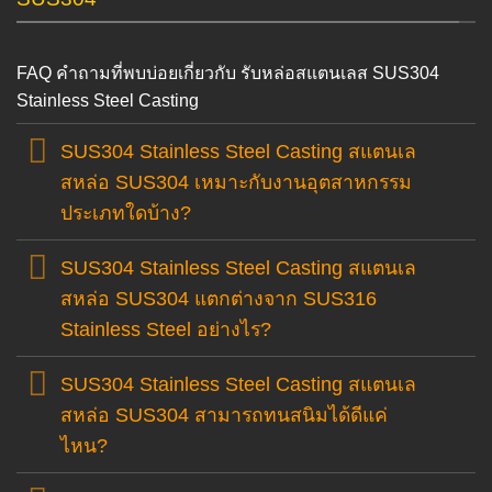
FAQ คำถามที่พบบ่อยเกี่ยวกับ รับหล่อสแตนเลส SUS304
Stainless Steel Casting
SUS304 Stainless Steel Casting สแตนเล
สหล่อ SUS304 เหมาะกับงานอุตสาหกรรม
ประเภทใดบ้าง?
SUS304 Stainless Steel Casting สแตนเล
สหล่อ SUS304 แตกต่างจาก SUS316
Stainless Steel อย่างไร?
SUS304 Stainless Steel Casting สแตนเล
สหล่อ SUS304 สามารถทนสนิมได้ดีแค่
ไหน?