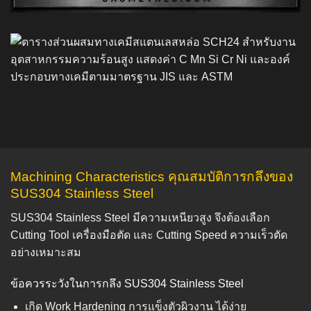
Machining Characteristics คุณสมบัติการกลึงของ
SUS304 Stainless Steel
SUS304 Stainless Steel มีความเหนียวสูง จึงต้องเลือก
Cutting Tool เครื่องมือตัด และ Cutting Speed ความเร็วตัด
อย่างเหมาะสม
ข้อควรระวังในการกลึง SUS304 Stainless Steel
เกิด Work Hardening การแข็งตัวผิวงาน ได้ง่าย