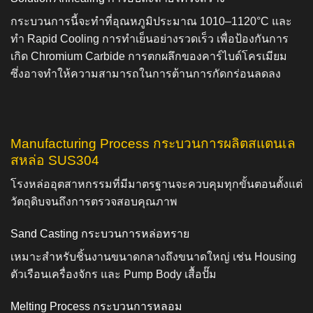
กระบวนการนี้จะทำที่อุณหภูมิประมาณ 1010–1120°C และ
ทำ Rapid Cooling การทำเย็นอย่างรวดเร็ว เพื่อป้องกันการ
เกิด Chromium Carbide การตกผลึกของคาร์ไบด์โครเมียม
ซึ่งอาจทำให้ความสามารถในการต้านการกัดกร่อนลดลง
Manufacturing Process กระบวนการผลิตสแตนเล
สหล่อ SUS304
โรงหล่ออุตสาหกรรมที่มีมาตรฐานจะควบคุมทุกขั้นตอนตั้งแต่
วัตถุดิบจนถึงการตรวจสอบคุณภาพ
Sand Casting กระบวนการหล่อทราย
เหมาะสำหรับชิ้นงานขนาดกลางถึงขนาดใหญ่ เช่น Housing
ตัวเรือนเครื่องจักร และ Pump Body เสื้อปั๊ม
Melting Process กระบวนการหลอม