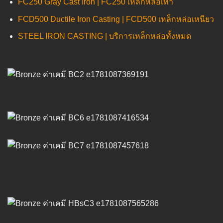
FC250 Gray Cast Iron | FC250 เหล็กหล่อเทา
FCD500 Ductile Iron Casting | FCD500 เหล็กหล่อเหนียว
STEEL IRON CASTING | บริการเหล็กหล่อทั้งหมด