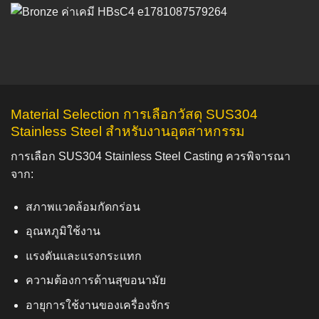
Material Selection การเลือกวัสดุ SUS304
Stainless Steel สำหรับงานอุตสาหกรรม
การเลือก SUS304 Stainless Steel Casting ควรพิจารณา
จาก:
สภาพแวดล้อมกัดกร่อน
อุณหภูมิใช้งาน
แรงดันและแรงกระแทก
ความต้องการด้านสุขอนามัย
อายุการใช้งานของเครื่องจักร