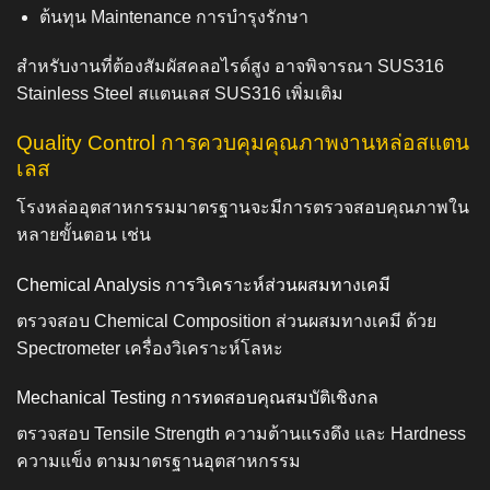
ต้นทุน Maintenance การบำรุงรักษา
สำหรับงานที่ต้องสัมผัสคลอไรด์สูง อาจพิจารณา SUS316
Stainless Steel สแตนเลส SUS316 เพิ่มเติม
Quality Control การควบคุมคุณภาพงานหล่อสแตน
เลส
โรงหล่ออุตสาหกรรมมาตรฐานจะมีการตรวจสอบคุณภาพใน
หลายขั้นตอน เช่น
Chemical Analysis การวิเคราะห์ส่วนผสมทางเคมี
ตรวจสอบ Chemical Composition ส่วนผสมทางเคมี ด้วย
Spectrometer เครื่องวิเคราะห์โลหะ
Mechanical Testing การทดสอบคุณสมบัติเชิงกล
ตรวจสอบ Tensile Strength ความต้านแรงดึง และ Hardness
ความแข็ง ตามมาตรฐานอุตสาหกรรม