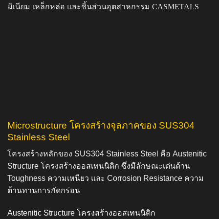
Microstructure โครงสร้างจุลภาคของ SUS304
Stainless Steel
โครงสร้างหลักของ SUS304 Stainless Steel คือ Austenitic
Structure โครงสร้างออสเทนนิติก ซึ่งมีลักษณะเด่นด้าน
Toughness ความเหนียว และ Corrosion Resistance ความ
ต้านทานการกัดกร่อน
Austenitic Structure โครงสร้างออสเทนนิติก