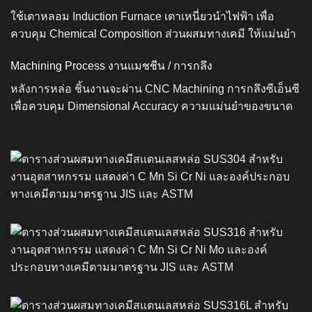
ใช้เตาหลอม Induction Furnace เตาเหนี่ยวนำไฟฟ้า เพื่อ
ควบคุม Chemical Composition ส่วนผสมทางเคมี ให้แม่นยำ
Machining Process งานแมชชีน / การกลึง
หลังการหล่อ ชิ้นงานจะผ่าน CNC Machining การกลึงซีเอ็นซี
เพื่อควบคุม Dimensional Accuracy ความแม่นยำของขนาด