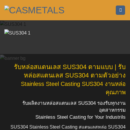
ข้าม
ไป
ยัง
เนื้อหา
รับหล่อสแตนเลส SUS304 ตามแบบ |
รับ
หล่อสแตนเลส SUS304 ตามตัวอย่าง
Stainless Steel Casting SUS304 งานหล่อ
คุณภาพ
รับผลิตงานหล่อสแตนเลส SUS304 รองรับทุกงาน
อุตสาหกรรม
Stainless Steel Casting for Your Industrils
SUS304 Stainless Steel Casting สแตนเลสหล่อ SUS304