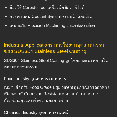
ต้องใช้ Carbide Tool เครื่องมือตัดคาร์ไบด์
ควรควบคุม Coolant System ระบบน้ำหล่อเย็น
เหมาะกับ Precision Machining งานกลึงละเอียด
Industrial Applications การใช้งานอุตสาหกรรม
ของ SUS304 Stainless Steel Casting
SUS304 Stainless Steel Casting ถูกใช้อย่างแพร่หลายใน
หลายอุตสาหกรรม
Food Industry อุตสาหกรรมอาหาร
เหมาะสำหรับ Food Grade Equipment อุปกรณ์เกรดอาหาร
เนื่องจากมี Corrosion Resistance ความต้านทานการ
กัดกร่อน สูงและทำความสะอาดง่าย
Chemical Industry อุตสาหกรรมเคมี