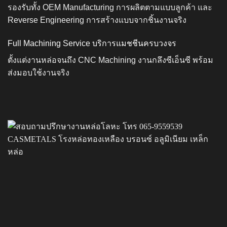
รองรับทั้ง OEM Manufacturing การผลิตตามแบบลูกค้า และ
Reverse Engineering การสร้างแบบจากชิ้นงานจริง
Full Machining Service บริการแมชชีนครบวงจร
ตั้งแต่งานหล่อจนถึง CNC Machining งานกลึงซีเอ็นซี พร้อม
ส่งมอบใช้งานจริง