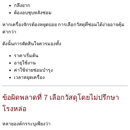
กลึงยาก
ต้องอบชุบหลังซ่อม
หากเครื่องจักรต้องหยุดบ่อย การเลือกวัสดุที่ซ่อมได้ง่ายอาจคุ้ม
ค่ากว่า
ดังนั้นการตัดสินใจควรมองทั้ง
ราคาเริ่มต้น
อายุใช้งาน
ค่าใช้จ่ายซ่อมบำรุง
เวลาหยุดเครื่อง
ข้อผิดพลาดที่ 7 เลือกวัสดุโดยไม่ปรึกษา
โรงหล่อ
หลายองค์กรระบุเพียงว่า