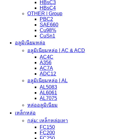
HBsC3
HBsC4
OTHER | Group
PBC2
SAE660
Cu98%
CuSn1
อลูมิเนียมหล่อ
อลูมิเนียมหล่อ | AC & ACD
AC4C
A356
AC7A
ADC12
อลูมิเนียมหล่อ | AL
AL5083
AL6061
AL7075
หล่ออลูมิเนียม
เหล็กหล่อ
กลุ่ม: เหล็กหล่อเทา
FC150
FC200
FC250