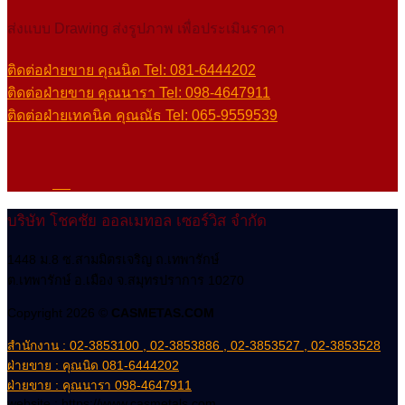
ส่งแบบ Drawing ส่งรูปภาพ เพื่อประเมินราคา
ติดต่อฝ่ายขาย คุณนิด Tel: 081-6444202
ติดต่อฝ่ายขาย คุณนารา Tel: 098-4647911
ติดต่อฝ่ายเทคนิค คุณณัธ Tel: 065-9559539
บริษัท โชคชัย ออลเมทอล เซอร์วิส จำกัด
1448 ม.8 ซ.สามมิตรเจริญ ถ.เทพารักษ์
ต.เทพารักษ์ อ.เมือง จ.สมุทรปราการ 10270
Copyright 2026 ©
CASMETAS.COM
สำนักงาน : 02-3853100 , 02-3853886 , 02-3853527 , 02-3853528
ฝ่ายขาย : คุณนิด 081-6444202
ฝ่ายขาย : คุณนารา 098-4647911
website : https://www.casmetals.com