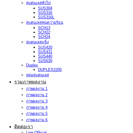
สแตนเลสทั่วไป
SUS304
SUS316
SUS316L
สแตนเลสทนความร้อน
SCH13
SCH22
SCH24
สแตนเลสแข็ง
SUS420
SUS431
SUS440
SUS630
Duplex
DUPLEX2205
หล่อสแตนเลส
รวมภาพผลงาน
ภาพผลงาน 1
ภาพผลงาน 2
ภาพผลงาน 3
ภาพผลงาน 4
ภาพผลงาน 5
ภาพผลงาน 6
ติดต่อเรา
Line Official