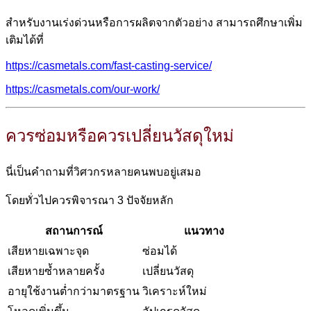
สำหรับงานเร่งด่วนหรือการผลิตจากตัวอย่าง สามารถศึกษาเพิ่ม
เติมได้ที่
https://casmetals.com/fast-casting-service/
https://casmetals.com/our-work/
ควรซ่อมหรือควรเปลี่ยนวัสดุใหม่
นี่เป็นคำถามที่วิศวกรหลายคนพบอยู่เสมอ
โดยทั่วไปควรพิจารณา 3 ปัจจัยหลัก
สถานการณ์
แนวทาง
เสียหายเฉพาะจุด
ซ่อมได้
เสียหายซ้ำหลายครั้ง
เปลี่ยนวัสดุ
อายุใช้งานต่ำกว่ามาตรฐาน
วิเคราะห์ใหม่