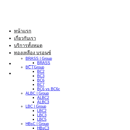
ข้าม
ไป
ยัง
เนื้อหา
หน้าแรก
เกี่ยวกับเรา
บริการทั้งหมด
ทองเหลือง บรอนซ์
BRASS | Group
BRASS
BC | Group
BC2
BC3
BC6
BC7
BC6 vs BC6c
ALBC | Group
ALBC2
ALBC3
LBC | Group
LBC2
LBC3
LBC5
HBsC | Group
HBsC3