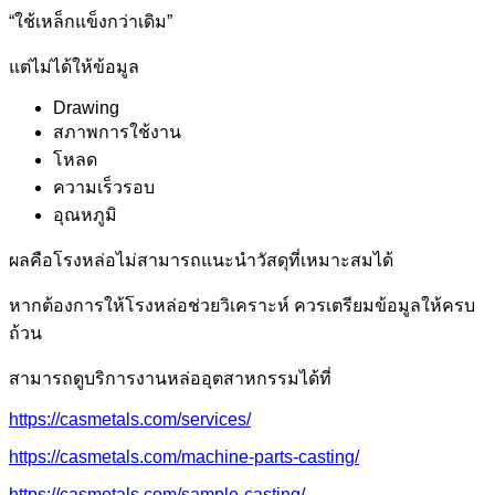
“ใช้เหล็กแข็งกว่าเดิม”
แต่ไม่ได้ให้ข้อมูล
Drawing
สภาพการใช้งาน
โหลด
ความเร็วรอบ
อุณหภูมิ
ผลคือโรงหล่อไม่สามารถแนะนำวัสดุที่เหมาะสมได้
หากต้องการให้โรงหล่อช่วยวิเคราะห์ ควรเตรียมข้อมูลให้ครบ
ถ้วน
สามารถดูบริการงานหล่ออุตสาหกรรมได้ที่
https://casmetals.com/services/
https://casmetals.com/machine-parts-casting/
https://casmetals.com/sample-casting/