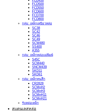
FCD450
FCD500
FCD550
FCD600
FCD700
FCD800
กลุ่ม: เหล็กเหนียวหล่อ
SC38
SC42
SC46
SC49
SCW480
SS400
A355
กลุ่ม: เหล็กหล่อแม่พิมพ์
S45C
SCM440
SNCM439
SKD11
SKD61
กลุ่ม: เหล็กทนสึก
CR2828
SCMnH2
SCMnH3
SCMnH11
SCMnH21
รับหล่อเหล็ก
สแตนเลสหล่อ