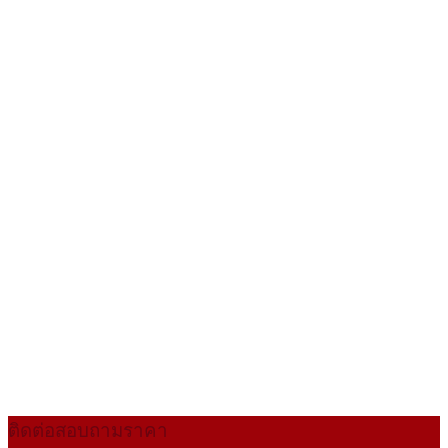
ติดต่อสอบถามราคา