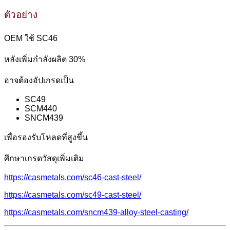
ตัวอย่าง
OEM ใช้ SC46
หลังเพิ่มกำลังผลิต 30%
อาจต้องอัปเกรดเป็น
SC49
SCM440
SNCM439
เพื่อรองรับโหลดที่สูงขึ้น
ศึกษาเกรดวัสดุเพิ่มเติม
https://casmetals.com/sc46-cast-steel/
https://casmetals.com/sc49-cast-steel/
https://casmetals.com/sncm439-alloy-steel-casting/