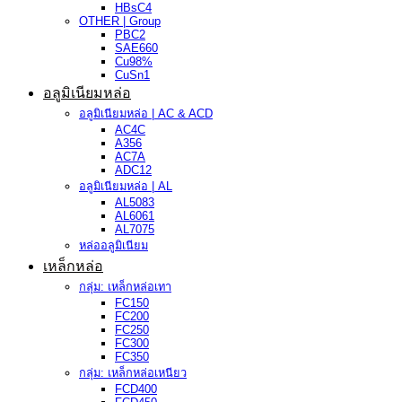
HBsC4
OTHER | Group
PBC2
SAE660
Cu98%
CuSn1
อลูมิเนียมหล่อ
อลูมิเนียมหล่อ | AC & ACD
AC4C
A356
AC7A
ADC12
อลูมิเนียมหล่อ | AL
AL5083
AL6061
AL7075
หล่ออลูมิเนียม
เหล็กหล่อ
กลุ่ม: เหล็กหล่อเทา
FC150
FC200
FC250
FC300
FC350
กลุ่ม: เหล็กหล่อเหนียว
FCD400