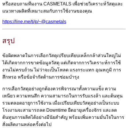
หรือสอบถามทีมงาน CASMETALS เพื่อช่วยวิเคราะห์วัสดุและ
แนวทางผลิตที่เหมาะสมกับการใช้งานของคุณ
https://line.me/ti/p/~@casmetals
สรุป
ข้อผิดพลาดในการเลือกวัสดุเปรียบเทียบเหล็กกล้าส่วนใหญ่ไม่
ได้เกิดจากการขาดข้อมูลวัสดุ แต่เกิดจากการวิเคราะห์การใช้
งานไม่ครบถ้วน ไม่ว่าจะเป็นโหลด แรงกระแทก อุณหภูมิ การ
สึกหรอ หรือข้อจำกัดด้านการซ่อมบำรุง
การเลือกวัสดุอย่างถูกต้องควรพิจารณาทั้งความแข็ง ความ
เหนียว ความทนสึก ความสามารถในการรับแรงล้า และต้นทุน
รวมตลอดอายุการใช้งาน เมื่อเปรียบเทียบวัสดุอย่างเป็นระบบ
โรงงานจะสามารถลด Downtime ยืดอายุเครื่องจักร และลด
ต้นทุนการผลิตได้อย่างมีนัยสำคัญ พร้อมเพิ่มความมั่นใจในการ
สั่งผลิตงานหล่อครั้งต่อไป