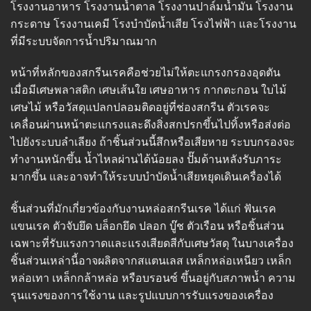
โรงงานอาหาร โรงงานน้ำตาล โรงงานปาล์มน้ำมัน โรงงาน
กระดาษ โรงงานเคมี โรงบำบัดน้ำเสีย โรงไฟฟ้า และโรงงาน
ที่มีระบบจัดการน้ำปริมาณมาก
หน้าที่หลักของสกรีนเรคคือช่วยไม่ให้ตะแกรงกรองอุดตัน
เมื่อมีเศษพลาสติก เศษเส้นใย เศษอาหาร กากตะกอน ใบไม้
เศษไม้ หรือวัสดุแปลกปลอมติดอยู่ที่ช่องสกรีน ตัวเรคจะ
เคลื่อนผ่านหน้าตะแกรงและดึงสิ่งสกปรกขึ้นไปทิ้งหรือส่งต่อ
ไปยังระบบลำเลียง ถ้าชิ้นส่วนนี้สึกหรือเสียหาย ระบบกรองจะ
ทำงานหนักขึ้น น้ำไหลผ่านได้น้อยลง ปั๊มด้านหลังรับภาระ
มากขึ้น และอาจทำให้ระบบบำบัดน้ำเสียหยุดเดินเครื่องได้
ชิ้นส่วนที่มักเกี่ยวข้องกับงานหล่อสกรีนเรค ได้แก่ ฟันเรค
แขนเรค ตัวจับยึด บล็อกยึด ปลอก บู๊ช ตัวเรือน หรือชิ้นส่วน
เฉพาะที่รับแรงกวาดและแรงเสียดสีกับเศษวัสดุ ในบางเครื่อง
ชิ้นส่วนเหล่านี้อาจผลิตจากสแตนเลส เหล็กหล่อเหนียว เหล็ก
หล่อเทา เหล็กกล้าหล่อ หรือบรอนซ์ ขึ้นอยู่กับสภาพน้ำ ความ
รุนแรงของการใช้งาน และรูปแบบการรับแรงของเครื่อง