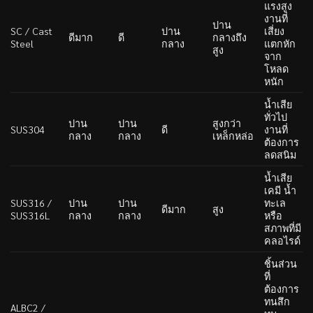
แรงสูง
งานที่
ปาน
SC / Cast
ปาน
เสี่ยง
ดีมาก
ดี
กลางถึง
Steel
กลาง
แตกหัก
สูง
จาก
โหลด
หนัก
น้ำเสีย
ทั่วไป
ปาน
ปาน
สูงกว่า
SUS304
ดี
งานที่
กลาง
กลาง
เหล็กหล่อ
ต้องการ
ลดสนิม
น้ำเสีย
เคมี น้ำ
SUS316 /
ปาน
ปาน
ทะเล
ดีมาก
สูง
SUS316L
กลาง
กลาง
หรือ
สภาพที่มี
คลอไรด์
ชิ้นส่วน
ที่
ต้องการ
ทนสึก
ALBC2 /