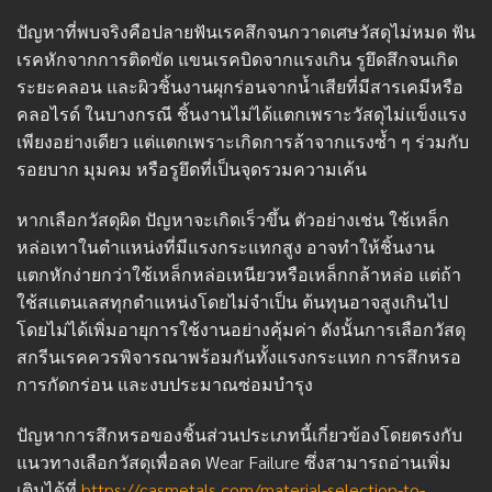
ปัญหาที่พบจริงคือปลายฟันเรคสึกจนกวาดเศษวัสดุไม่หมด ฟัน
เรคหักจากการติดขัด แขนเรคบิดจากแรงเกิน รูยึดสึกจนเกิด
ระยะคลอน และผิวชิ้นงานผุกร่อนจากน้ำเสียที่มีสารเคมีหรือ
คลอไรด์ ในบางกรณี ชิ้นงานไม่ได้แตกเพราะวัสดุไม่แข็งแรง
เพียงอย่างเดียว แต่แตกเพราะเกิดการล้าจากแรงซ้ำ ๆ ร่วมกับ
รอยบาก มุมคม หรือรูยึดที่เป็นจุดรวมความเค้น
หากเลือกวัสดุผิด ปัญหาจะเกิดเร็วขึ้น ตัวอย่างเช่น ใช้เหล็ก
หล่อเทาในตำแหน่งที่มีแรงกระแทกสูง อาจทำให้ชิ้นงาน
แตกหักง่ายกว่าใช้เหล็กหล่อเหนียวหรือเหล็กกล้าหล่อ แต่ถ้า
ใช้สแตนเลสทุกตำแหน่งโดยไม่จำเป็น ต้นทุนอาจสูงเกินไป
โดยไม่ได้เพิ่มอายุการใช้งานอย่างคุ้มค่า ดังนั้นการเลือกวัสดุ
สกรีนเรคควรพิจารณาพร้อมกันทั้งแรงกระแทก การสึกหรอ
การกัดกร่อน และงบประมาณซ่อมบำรุง
ปัญหาการสึกหรอของชิ้นส่วนประเภทนี้เกี่ยวข้องโดยตรงกับ
แนวทางเลือกวัสดุเพื่อลด Wear Failure ซึ่งสามารถอ่านเพิ่ม
เติมได้ที่
https://casmetals.com/material-selection-to-