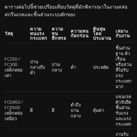
ตารางต่อไปนี้ช่วยเปรียบเทียบวัสดุที่มักพิจารณาในงานหล่อ
สกรีนเรคและชิ้นส่วนระบบดักขยะ
ความ
ความ
ต้นทุน
ความทน
เหมาะ
วัสดุ
ทนแรง
ทน
โดย
กัดกร่อน
กับงาน
กระแทก
สึกหรอ
ประมาณ
ชิ้นส่วน
ฐาน ตัว
FC250 /
เรือน
ปาน
FC300
ปาน
หรือส่วน
กลางถึง
ต่ำ
ประหยัด
เหล็กหล่อ
กลาง
ที่ไม่รับ
ต่ำ
เทา
แรง
กระแทก
มาก
แขนเรค
FCD450 /
ตัวจับยึด
ต่ำถึง
FCD500
ชิ้นส่วน
ดี
ดี
ปาน
คุ้มค่า
เหล็กหล่อ
รับแรง
กลาง
เหนียว
และแรง
กระแทก
งานรับ