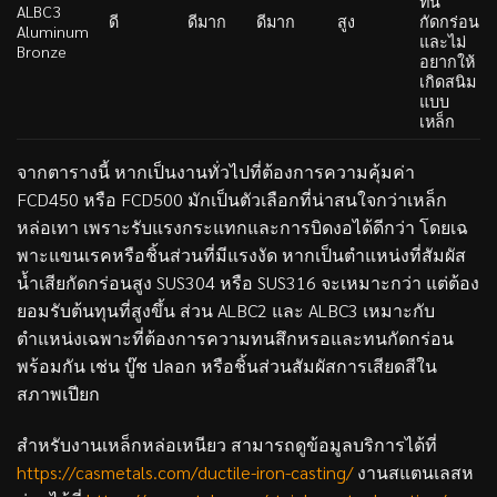
ทน
ALBC3
ดี
ดีมาก
ดีมาก
สูง
กัดกร่อน
Aluminum
และไม่
Bronze
อยากให้
เกิดสนิม
แบบ
เหล็ก
จากตารางนี้ หากเป็นงานทั่วไปที่ต้องการความคุ้มค่า
FCD450 หรือ FCD500 มักเป็นตัวเลือกที่น่าสนใจกว่าเหล็ก
หล่อเทา เพราะรับแรงกระแทกและการบิดงอได้ดีกว่า โดยเฉ
พาะแขนเรคหรือชิ้นส่วนที่มีแรงงัด หากเป็นตำแหน่งที่สัมผัส
น้ำเสียกัดกร่อนสูง SUS304 หรือ SUS316 จะเหมาะกว่า แต่ต้อง
ยอมรับต้นทุนที่สูงขึ้น ส่วน ALBC2 และ ALBC3 เหมาะกับ
ตำแหน่งเฉพาะที่ต้องการความทนสึกหรอและทนกัดกร่อน
พร้อมกัน เช่น บู๊ช ปลอก หรือชิ้นส่วนสัมผัสการเสียดสีใน
สภาพเปียก
สำหรับงานเหล็กหล่อเหนียว สามารถดูข้อมูลบริการได้ที่
https://casmetals.com/ductile-iron-casting/
งานสแตนเลสห