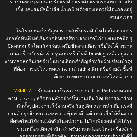
ทำงานซ้ำ ๆ ต่อเนื่อง รับแรงงัด แรงดึง แรงกระแทกจากเศษ
แข็ง และสัมผัสน้ำเสีย น้ำเคมี หรือของเหลวที่มีตะกอนอยู่
ตลอดเวลา
ในโรงงานจริง ปัญหาของสกรีนเรคมักไม่ได้เกิดจากการ
แตกหักทันที แต่เริ่มจากฟันเรคสึก ปลายเรคโก่ง แขนเรคบิด รู
ยึดหลวม ผิวโดนกัดกร่อน หรือชิ้นงานเดิมหาซื้อไม่ได้ เพราะ
เป็นเครื่องจักรนำเข้า รุ่นเก่า หรือไม่มี Drawing เหลืออยู่แล้ว
งานหล่อสกรีนเรคจึงเป็นทางเลือกสำคัญสำหรับฝ่ายซ่อมบำรุง
ที่ต้องการอะไหล่ทดแทนจากตัวอย่างเดิม หรือฝ่ายจัดซื้อที่
ต้องการลดระยะเวลารออะไหล่นำเข้า
CASMETALS
รับหล่อสกรีนเรค Screen Rake Parts ตามแบบ
ตาม Drawing หรือตามตัวอย่างชิ้นงานเดิม โดยพิจารณาร่วม
กันทั้งรูปทรงการใช้งานจริง วัสดุเดิม สภาพน้ำเสีย แรงที่
กระทำ จุดสึกหรอ และความคุ้มค่าด้านต้นทุน เพื่อให้ชิ้นงาน
ที่ผลิตใหม่ใช้งานได้จริงในหน้างาน ไม่ใช่เพียงหล่อให้ได้รูป
ร่างเหมือนเดิมเท่านั้น สำหรับงานหล่ออะไหล่เครื่องจักร
อุตสาหกรรมที่เกี่ยวข้อง สามารถดูภาพรวมบริการได้ที่