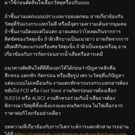
มาใช้ก่อนตัดสินใจเลือกวัสดุหรือปรับแบบ
ถ้าชิ้นงานแตกแบบเปราะและรอยแตกคม อาจเกี่ยวข้องกับ
วัสดุที่รับแรงกระแทกไม่ดี หรือมีจุดรวมความเค้นจากมุมคม
ถ้าชิ้นงานบิดงอแต่ไม่แตก อาจแสดงว่าโหลดเกินจากการ
ติดขัดของวัสดุแข็ง ถ้าผิวสึกบางเป็นแนวยาว อาจเกิดจากการ
เสียดสีกับตะแกรงหรือเศษวัสดุแข็ง ถ้าผิวเป็นหลุมหรือผุ อาจ
เกี่ยวข้องกับการกัดกร่อนจากน้ำเสียหรือสารเคมี
แนวทางตัดสินใจที่ดีคือแยกให้ได้ก่อนว่าปัญหาหลักคือ
สึกหรอ แตกหัก กัดกร่อน หรือเสียรูป เพราะวัสดุที่แก้ปัญหา
แต่ละแบบไม่เหมือนกัน งานแตกหักจากแรงกระแทกอาจต้อง
ขยับไป FCD หรือ Cast Steel งานกัดกร่อนอาจต้องเลือก
SUS316 หรือ ALBC3 งานสึกหรอร่วมกับน้ำเสียอาจต้อง
พิจารณาวัสดุที่ทั้งแข็งแรงและทนกัดกร่อน ไม่ใช่เลือกจาก
ราคาต่อกิโลกรัมอย่างเดียว
บทความที่เกี่ยวข้องกับการวิเคราะห์การแตกหักสามารถอ่าน
ได้ที่
https://casmetals.com/how-to-analyze-fracture-crack-