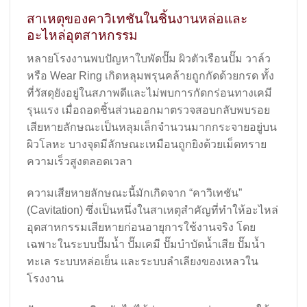
สาเหตุของคาวิเทชันในชิ้นงานหล่อและ
อะไหล่อุตสาหกรรม
หลายโรงงานพบปัญหาใบพัดปั๊ม ผิวตัวเรือนปั๊ม วาล์ว
หรือ Wear Ring เกิดหลุมพรุนคล้ายถูกกัดด้วยกรด ทั้ง
ที่วัสดุยังอยู่ในสภาพดีและไม่พบการกัดกร่อนทางเคมี
รุนแรง เมื่อถอดชิ้นส่วนออกมาตรวจสอบกลับพบรอย
เสียหายลักษณะเป็นหลุมเล็กจำนวนมากกระจายอยู่บน
ผิวโลหะ บางจุดมีลักษณะเหมือนถูกยิงด้วยเม็ดทราย
ความเร็วสูงตลอดเวลา
ความเสียหายลักษณะนี้มักเกิดจาก “คาวิเทชัน”
(Cavitation) ซึ่งเป็นหนึ่งในสาเหตุสำคัญที่ทำให้อะไหล่
อุตสาหกรรมเสียหายก่อนอายุการใช้งานจริง โดย
เฉพาะในระบบปั๊มน้ำ ปั๊มเคมี ปั๊มบำบัดน้ำเสีย ปั๊มน้ำ
ทะเล ระบบหล่อเย็น และระบบลำเลียงของเหลวใน
โรงงาน