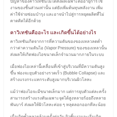
ปัญหาของคาวิเทชันไม่ได้ส่งผลเฉพาะต่ออายุการใช้
งานของชิ้นส่วนเท่านั้น แต่ยังเพิ่มต้นทุนพลังงาน เพิ่ม
ค่าใช้จ่ายซ่อมบำรุง และอาจนำไปสู่การหยุดผลิตที่ไม่
คาดคิดได้อีกด้วย
คาวิเทชันคืออะไร และเกิดขึ้นได้อย่างไร
คาวิเทชันเกิดจากการที่ความดันของของเหลวลดต่ำ
กว่าค่าความดันไอ (Vapor Pressure) ของของเหลวนั้น
ส่งผลให้เกิดฟองไอขนาดเล็กจำนวนมากภายในระบบ
เมื่อฟองไอเหล่านี้เคลื่อนที่เข้าสู่บริเวณที่มีความดันสูง
ขึ้น ฟองจะยุบตัวอย่างรวดเร็ว (Bubble Collapse) และ
สร้างแรงกระแทกระดับสูงมากบริเวณผิวโลหะ
แม้ว่าฟองไอจะมีขนาดเล็กมาก แต่การยุบตัวแต่ละครั้ง
สามารถสร้างแรงดันเฉพาะจุดได้สูงหลายร้อยถึงหลาย
พันบาร์ ส่งผลให้ผิวโลหะค่อย ๆ หลุดลอกออกทีละน้อย
เมื่อเกิดซ้ำหลายล้านครั้งต่อวัน ผิวชิ้นงานจะเริ่มเกิด