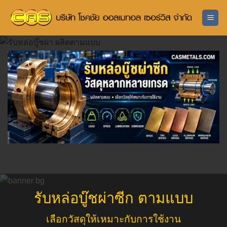
ข้าม
ไป
ยัง
เนื้อหา
รับหล่อบู๊ชผ่าซีก ตามแบบ
เลือกวัสดุให้เหมาะกับการใช้งาน