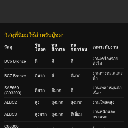
วัสดุที่นิยมใช้สำหรับบู๊ชผ่า
รับ
ทน
ทน
วัสดุ
เหมาะกับงาน
โหลด
สึกหรอ
กัดกร่อน
งานเครื่องจักร
BC6 Bronze
ดี
ดี
ดี
ทั่วไป
งานทางทะเลและ
BC7 Bronze
ดีมาก
ดี
ดีมาก
น้ำ
SAE660
งานเพลาหมุนต่อ
ดีมาก
ดีมาก
ดี
(C93200)
เนื่อง
ALBC2
สูง
สูงมาก
สูงมาก
งานโหลดสูง
งานหนักและ
ALBC3
สูงมาก
สูงมาก
ดีเยี่ยม
กระแทก
C86300