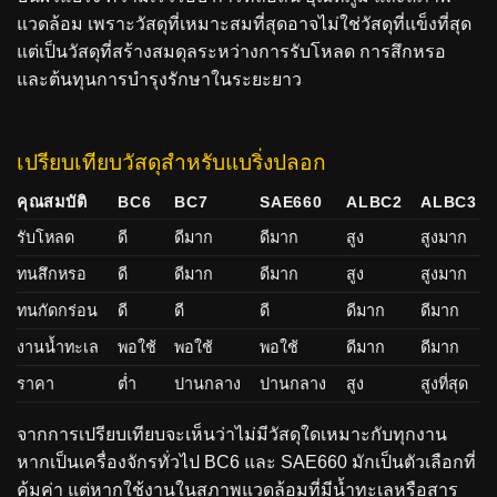
แวดล้อม เพราะวัสดุที่เหมาะสมที่สุดอาจไม่ใช่วัสดุที่แข็งที่สุด
แต่เป็นวัสดุที่สร้างสมดุลระหว่างการรับโหลด การสึกหรอ
และต้นทุนการบำรุงรักษาในระยะยาว
เปรียบเทียบวัสดุสำหรับแบริ่งปลอก
คุณสมบัติ
BC6
BC7
SAE660
ALBC2
ALBC3
รับโหลด
ดี
ดีมาก
ดีมาก
สูง
สูงมาก
ทนสึกหรอ
ดี
ดีมาก
ดีมาก
สูง
สูงมาก
ทนกัดกร่อน
ดี
ดี
ดี
ดีมาก
ดีมาก
งานน้ำทะเล
พอใช้
พอใช้
พอใช้
ดีมาก
ดีมาก
ราคา
ต่ำ
ปานกลาง
ปานกลาง
สูง
สูงที่สุด
จากการเปรียบเทียบจะเห็นว่าไม่มีวัสดุใดเหมาะกับทุกงาน
หากเป็นเครื่องจักรทั่วไป BC6 และ SAE660 มักเป็นตัวเลือกที่
คุ้มค่า แต่หากใช้งานในสภาพแวดล้อมที่มีน้ำทะเลหรือสาร