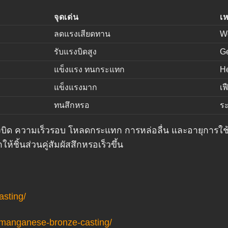
จุดเด่น
เ
ลดแรงเสียดทาน
W
รับแรงบิดสูง
Ge
แข็งแรง ทนกระแทก
He
แข็งแรงมาก
เฟ
ทนสึกหรอ
ระ
รงบิด ความเร็วรอบ โหลดกระแทก การหล่อลื่น และอายุการใช้
ห้ชิ้นส่วนคู่สัมผัสสึกหรอเร็วขึ้น
asting/
-manganese-bronze-casting/