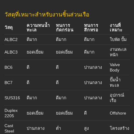
วัสดุที่เหมาะสำหรับงานชิ้นส่วนเรือ
ความทนน้ำ
ทนการ
ทนการ
งานที่
วัสดุ
ทะเล
กัดกร่อน
สึกหรอ
เหมาะ
ALBC2
ดีมาก
ดีมาก
ดีมาก
ใบพัด ปั๊ม
งานทะเล
ALBC3
ยอดเยี่ยม
ยอดเยี่ยม
ดีมาก
หนัก
Valve
BC6
ดี
ดี
ปานกลาง
Body
ปั๊มน้ำ
BC7
ดี
ดี
ปานกลาง
ทะเล
อุปกรณ์
SUS316
ดีมาก
ดีมาก
ปานกลาง
เรือ
Duplex
ยอดเยี่ยม
ยอดเยี่ยม
ดี
Offshore
2205
Cast
ปานกลาง
ต่ำ
สูง
โครงสร้าง
Steel