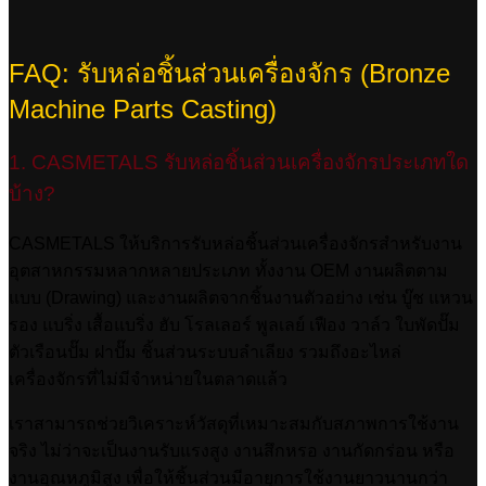
FAQ: รับหล่อชิ้นส่วนเครื่องจักร (Bronze
Machine Parts Casting)
1. CASMETALS รับหล่อชิ้นส่วนเครื่องจักรประเภทใด
บ้าง?
CASMETALS ให้บริการรับหล่อชิ้นส่วนเครื่องจักรสำหรับงาน
อุตสาหกรรมหลากหลายประเภท ทั้งงาน OEM งานผลิตตาม
แบบ (Drawing) และงานผลิตจากชิ้นงานตัวอย่าง เช่น บู๊ช แหวน
รอง แบริ่ง เสื้อแบริ่ง ฮับ โรลเลอร์ พูลเลย์ เฟือง วาล์ว ใบพัดปั๊ม
ตัวเรือนปั๊ม ฝาปั๊ม ชิ้นส่วนระบบลำเลียง รวมถึงอะไหล่
เครื่องจักรที่ไม่มีจำหน่ายในตลาดแล้ว
เราสามารถช่วยวิเคราะห์วัสดุที่เหมาะสมกับสภาพการใช้งาน
จริง ไม่ว่าจะเป็นงานรับแรงสูง งานสึกหรอ งานกัดกร่อน หรือ
งานอุณหภูมิสูง เพื่อให้ชิ้นส่วนมีอายุการใช้งานยาวนานกว่า