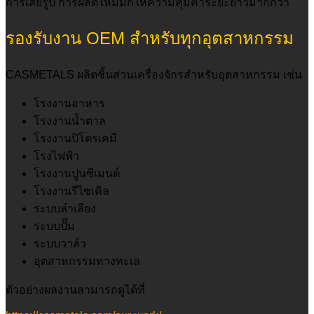
การเสียรูป การผลิตใหม่มักให้ความคุ้มค่าระยะยาวมากกว่า
รองรับงาน OEM สำหรับทุกอุตสาหกรรม
CASMETALS ผลิตชิ้นส่วนเครื่องจักรสำหรับอุตสาหกรรม เช่น
โรงงานอาหาร
โรงงานน้ำตาล
โรงงานปิโตรเคมี
โรงไฟฟ้า
โรงงานปูนซีเมนต์
โรงงานรีไซเคิล
ระบบลำเลียง
ระบบปั๊ม
ระบบวาล์ว
อุตสาหกรรมทางทะเล
ตัวอย่างผลงานสามารถดูได้ที่