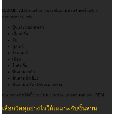
CASMETALS รองรับการผลิตชิ้นส่วนสำหรับเครื่องจักร
อุตสาหกรรม เช่น
บู๊ชและปลอกเพลา
เสื้อแบริ่ง
ฮับ
พูลเลย์
โรลเลอร์
เฟือง
ใบพัดปั๊ม
ชิ้นส่วนวาล์ว
ชิ้นส่วนลำเลียง
ชิ้นส่วนเครื่องจักรเฉพาะทาง
สามารถผลิตได้ทั้งงานใหม่ งานซ่อม และงานทดแทน OEM
เลือกวัสดุอย่างไรให้เหมาะกับชิ้นส่วน