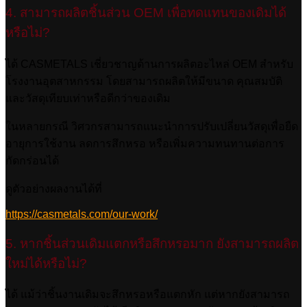
4. สามารถผลิตชิ้นส่วน OEM เพื่อทดแทนของเดิมได้
หรือไม่?
ได้ CASMETALS เชี่ยวชาญด้านการผลิตอะไหล่ OEM สำหรับ
โรงงานอุตสาหกรรม โดยสามารถผลิตให้มีขนาด คุณสมบัติ
และวัสดุเทียบเท่าหรือดีกว่าของเดิม
ในหลายกรณี วิศวกรสามารถแนะนำการปรับเปลี่ยนวัสดุเพื่อยืด
อายุการใช้งาน ลดการสึกหรอ หรือเพิ่มความทนทานต่อการ
กัดกร่อนได้
ดูตัวอย่างผลงานได้ที่
https://casmetals.com/our-work/
5. หากชิ้นส่วนเดิมแตกหรือสึกหรอมาก ยังสามารถผลิต
ใหม่ได้หรือไม่?
ได้ แม้ว่าชิ้นงานเดิมจะสึกหรอหรือแตกหัก แต่หากยังสามารถ