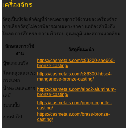
เครื่องจักร
วัสดุเป็นปัจจัยสำคัญที่กำหนดอายุการใช้งานของเครื่องจักร
การเลือกวัสดุไม่ควรพิจารณาเฉพาะราคา แต่ต้องคำนึงถึง
โหลด การสึกหรอ ความเร็วรอบ อุณหภูมิ และสภาพแวดล้อม
ลักษณะการใช้
วัสดุที่แนะนำ
งาน
https://casmetals.com/c93200-sae660-
บู๊ชและแบริ่ง
bronze-casting/
โหลดสูงและแรง
https://casmetals.com/c86300-hbsc4-
manganese-bronze-casting/
กระแทก
น้ำทะเลและสาร
https://casmetals.com/albc2-aluminum-
bronze-casting/
เคมี
https://casmetals.com/pump-impeller-
ระบบปั๊ม
casting/
https://casmetals.com/brass-bronze-
งานทั่วไป
casting/