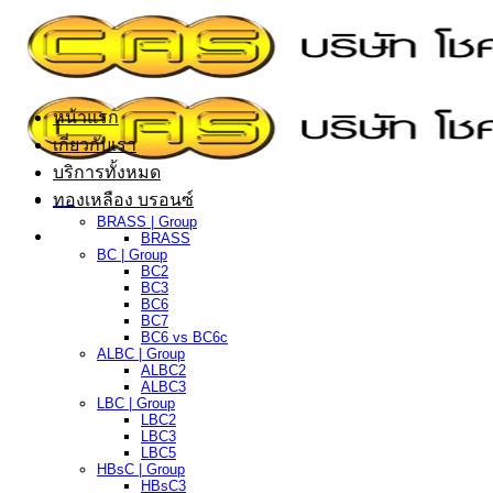
ข้าม
ไป
ยัง
เนื้อหา
หน้าแรก
เกี่ยวกับเรา
บริการทั้งหมด
ทองเหลือง บรอนซ์
BRASS | Group
BRASS
BC | Group
BC2
BC3
BC6
BC7
BC6 vs BC6c
ALBC | Group
ALBC2
ALBC3
LBC | Group
LBC2
LBC3
LBC5
HBsC | Group
HBsC3