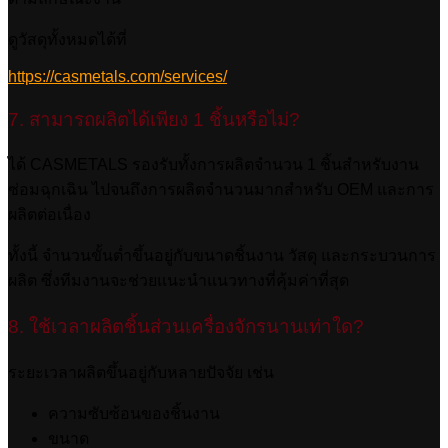
ดูวัสดุทั้งหมดได้ที่
https://casmetals.com/services/
7. สามารถผลิตได้เพียง 1 ชิ้นหรือไม่?
ได้ CASMETALS รองรับทั้งการผลิตจำนวน 1 ชิ้นสำหรับงาน
ซ่อมฉุกเฉิน ไปจนถึงการผลิตจำนวนมากสำหรับ OEM และการ
ผลิตต่อเนื่อง
ทั้งนี้ จำนวนขั้นต่ำขึ้นอยู่กับขนาดชิ้นงาน วัสดุ และกระบวนการ
ผลิต ซึ่งทีมงานจะช่วยแนะนำแนวทางที่คุ้มค่าที่สุด
8. ใช้เวลาผลิตชิ้นส่วนเครื่องจักรนานเท่าใด?
ระยะเวลาผลิตขึ้นอยู่กับหลายปัจจัย เช่น
ความซับซ้อนของชิ้นงาน
ขนาด