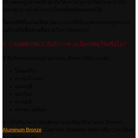
ตรวจสอบรูปทรงหลักได้ ทีมวิศวกรสามารถวัดขนาด อ้างอิง
มาตรฐาน และสร้างแบบใหม่เพื่อผลิตทดแทนได้
ในกรณีที่ชิ้นงานเสียหายมาก อาจใช้ข้อมูลจากเพลาคู่ประกบ
แบริ่ง หรือชิ้นส่วนอื่นร่วมในการออกแบบ
6. CASMETALS มีบริการช่วยเลือกวัสดุให้หรือไม่?
มี ทีมวิศวกรจะสอบถามรายละเอียดการใช้งาน เช่น
โหลดที่รับ
ความเร็วรอบ
อุณหภูมิ
ของไหล
สารเคมี
สภาพแวดล้อม
จากนั้นจึงแนะนำวัสดุที่เหมาะสมที่สุด ซึ่งอาจเป็น Bronze,
Aluminum Bronze
, Cast Iron, Stainless Steel หรือ Cast Steel
ตามลักษณะงาน