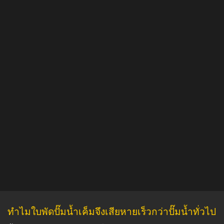
ทำไมใบพัดปั๊มน้ำเค็มจึงเสียหายเร็วกว่าปั๊มน้ำทั่วไป