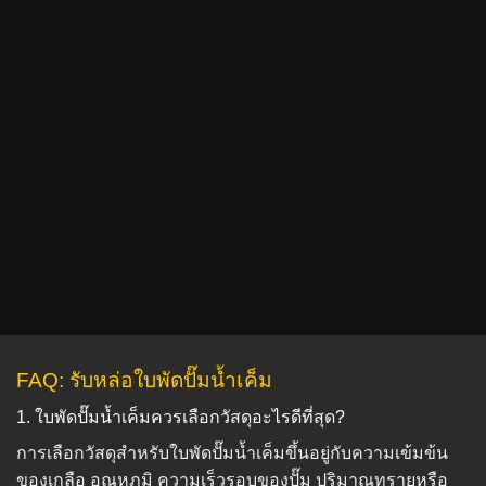
FAQ: รับหล่อใบพัดปั๊มน้ำเค็ม
1. ใบพัดปั๊มน้ำเค็มควรเลือกวัสดุอะไรดีที่สุด?
การเลือกวัสดุสำหรับใบพัดปั๊มน้ำเค็มขึ้นอยู่กับความเข้มข้น
ของเกลือ อุณหภูมิ ความเร็วรอบของปั๊ม ปริมาณทรายหรือ