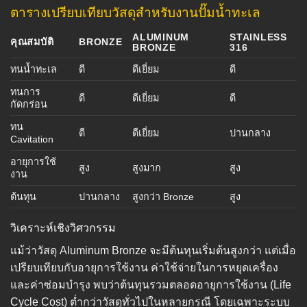
ตารางเปรียบเทียบวัสดุสำหรับงานปั๊มน้ำทะเล
ALUMINUM
STAINLESS
คุณสมบัติ
BRONZE
BRONZE
316
ทนน้ำทะเล
ดี
ดีเยี่ยม
ดี
ทนการ
ดี
ดีเยี่ยม
ดี
กัดกร่อน
ทน
ดี
ดีเยี่ยม
ปานกลาง
Cavitation
อายุการใช้
สูง
สูงมาก
สูง
งาน
ต้นทุน
ปานกลาง
สูงกว่า Bronze
สูง
วิเคราะห์เชิงวิศวกรรม
แม้ว่าวัสดุ Aluminum Bronze จะมีต้นทุนเริ่มต้นสูงกว่า แต่เมื่อ
เปรียบเทียบกับอายุการใช้งาน ค่าใช้จ่ายในการหยุดเครื่อง
และค่าซ่อมบำรุง พบว่าต้นทุนรวมตลอดอายุการใช้งาน (Life
Cycle Cost) ต่ำกว่าวัสดุทั่วไปในหลายกรณี โดยเฉพาะระบบ