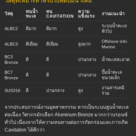
วัสดุที่เหมาะสำหรับใบพัดปั๊มน้ำเค็ม
ทนน้ำ
ทน
ความ
วัสดุ
งานแนะนำ
ทะเล
CAVITATION
แข็งแรง
ระบบน้ำทะเล
ALBC2
ดีมาก
ดีมาก
สูง
ทั่วไป
Offshore และ
ALBC3
ดีเยี่ยม
ดีเยี่ยม
สูงมาก
Marine
BC3
ดี
ดี
ปานกลาง
น้ำทะเลสะอาด
Bronze
BC7
ปั๊มน้ำทะเล
ดี
ดี
ปานกลาง
Bronze
ขนาดเล็ก
งานสารเคมี
SUS316
ดี
ปานกลาง
สูง
ร่วม
จากประสบการณ์งานอุตสาหกรรม หากเป็นระบบสูบน้ำทะเล
ต่อเนื่อง วิศวกรมักเลือก Aluminum Bronze มากกว่าบรอนซ์
ทั่วไป เนื่องจากให้ความทนทานต่อการกัดกร่อนและการเกิด
Cavitation ได้ดีกว่า