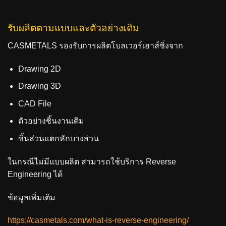
รับผลิตตามแบบและตัวอย่างเดิม
CASMETALS รองรับการผลิตโบลเวอร์เฮาส์ซิ่งจาก
Drawing 2D
Drawing 3D
CAD File
ตัวอย่างชิ้นงานเดิม
ชิ้นส่วนแตกหักบางส่วน
ในกรณีไม่มีแบบผลิต สามารถใช้บริการ Reverse
Engineering ได้
ข้อมูลเพิ่มเติม
https://casmetals.com/what-is-reverse-engineering/