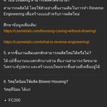
4. ไม่มี Drawing สามารถผลิตได้หรือไม่?
สามารถผลิตได้ โดยใช้ตัวอย่างชิ้นงานเดิมในการทำ Reverse
Engineering เพื่อสร้างแบบสำหรับการผลิตใหม่
ศึกษาข้อมูลเพิ่มเติม:
https://casmetals.com/housing-casing-without-drawing/
https://casmetals.com/what-is-reverse-engineering/
5. หากชิ้นงานเดิมแตกหักสามารถผลิตใหม่ได้หรือไม่?
ได้ แม้ชิ้นงานจะแตกหักบางส่วน ทีมงานสามารถวัดขนาด
วิเคราะห์รูปทรง และสร้างแบบใหม่จากชิ้นส่วนที่เหลืออยู่ได้
6. วัสดุใดนิยมใช้ผลิต Blower Housing?
วัสดุที่นิยม ได้แก่
FC200