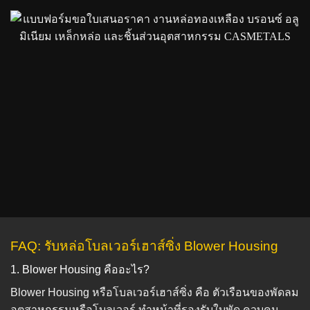
FAQ: รับหล่อโบลเวอร์เฮาส์ซิ่ง Blower Housing
1. Blower Housing คืออะไร?
Blower Housing หรือโบลเวอร์เฮาส์ซิ่ง คือ ตัวเรือนของพัดลม
อุตสาหกรรมหรือโบลเวอร์ ทำหน้าที่รองรับใบพัด ควบคุม