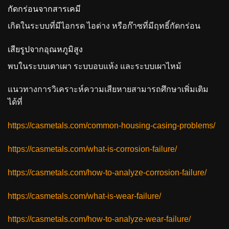
กัดกร่อนจากสารเคมี
เกิดในระบบที่มีไอกรด ไอด่าง หรือก๊าซที่มีฤทธิ์กัดกร่อน
เสียรูปจากอุณหภูมิสูง
พบในระบบเตาเผา ระบบอบแห้ง และระบบเผาไหม้
แนวทางการวิเคราะห์ความเสียหายสามารถศึกษาเพิ่มเติม
ได้ที่
https://casmetals.com/common-housing-casing-problems/
https://casmetals.com/what-is-corrosion-failure/
https://casmetals.com/how-to-analyze-corrosion-failure/
https://casmetals.com/what-is-wear-failure/
https://casmetals.com/how-to-analyze-wear-failure/