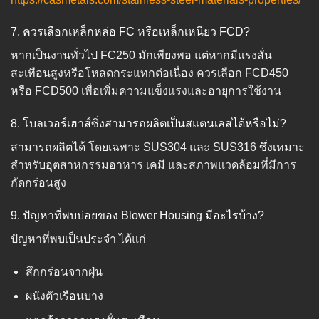
7. ควรเลือกเหล็กหล่อ FC หรือเหล็กเหนียว FCD?
หากเป็นงานทั่วไป FC250 มักเพียงพอ แต่หากมีแรงสั่น
สะเทือนสูงหรือโหลดกระแทกต่อเนื่อง ควรเลือก FCD450
หรือ FCD500 เพื่อเพิ่มความแข็งแรงและอายุการใช้งาน
8. โบลเวอร์เฮาส์ซิ่งสามารถผลิตเป็นสแตนเลสได้หรือไม่?
สามารถผลิตได้ โดยเฉพาะ SUS304 และ SUS316 ซึ่งเหมาะ
สำหรับอุตสาหกรรมอาหาร เคมี และสภาพแวดล้อมที่มีการ
กัดกร่อนสูง
9. ปัญหาที่พบบ่อยของ Blower Housing มีอะไรบ้าง?
ปัญหาที่พบเป็นประจำ ได้แก่
สึกกร่อนจากฝุ่น
ผนังตัวเรือนบาง