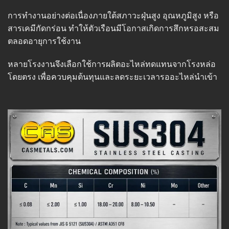
การทำงานอย่างต่อเนื่องภายใต้สภาวะฝุ่นสูง อุณหภูมิสูง หรือ
สารเคมีกัดกร่อน ทำให้ตัวเรือนมีโอกาสเกิดการสึกหรอสะสม
ตลอดอายุการใช้งาน
หลายโรงงานจึงเลือกใช้การผลิตอะไหล่ทดแทนจากโรงหล่อ
โดยตรง เพื่อควบคุมต้นทุนและลดระยะเวลารออะไหล่นำเข้า