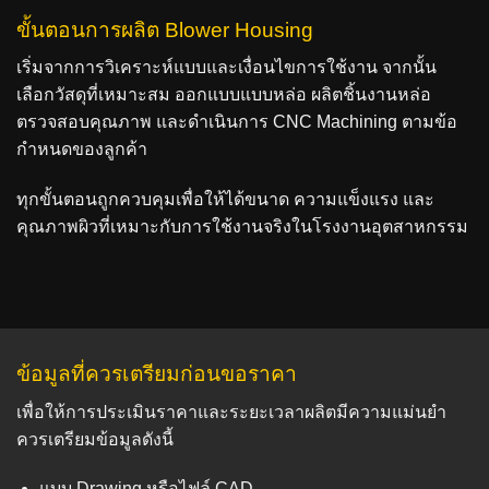
ขั้นตอนการผลิต Blower Housing
เริ่มจากการวิเคราะห์แบบและเงื่อนไขการใช้งาน จากนั้น
เลือกวัสดุที่เหมาะสม ออกแบบแบบหล่อ ผลิตชิ้นงานหล่อ
ตรวจสอบคุณภาพ และดำเนินการ CNC Machining ตามข้อ
กำหนดของลูกค้า
ทุกขั้นตอนถูกควบคุมเพื่อให้ได้ขนาด ความแข็งแรง และ
คุณภาพผิวที่เหมาะกับการใช้งานจริงในโรงงานอุตสาหกรรม
ข้อมูลที่ควรเตรียมก่อนขอราคา
เพื่อให้การประเมินราคาและระยะเวลาผลิตมีความแม่นยำ
ควรเตรียมข้อมูลดังนี้
แบบ Drawing หรือไฟล์ CAD