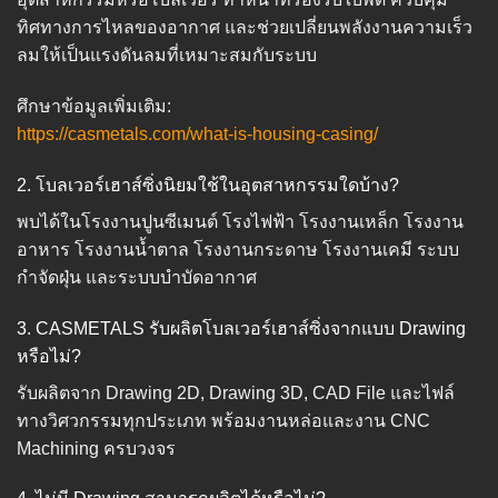
ทิศทางการไหลของอากาศ และช่วยเปลี่ยนพลังงานความเร็ว
ลมให้เป็นแรงดันลมที่เหมาะสมกับระบบ
ศึกษาข้อมูลเพิ่มเติม:
https://casmetals.com/what-is-housing-casing/
2. โบลเวอร์เฮาส์ซิ่งนิยมใช้ในอุตสาหกรรมใดบ้าง?
พบได้ในโรงงานปูนซีเมนต์ โรงไฟฟ้า โรงงานเหล็ก โรงงาน
อาหาร โรงงานน้ำตาล โรงงานกระดาษ โรงงานเคมี ระบบ
กำจัดฝุ่น และระบบบำบัดอากาศ
3. CASMETALS รับผลิตโบลเวอร์เฮาส์ซิ่งจากแบบ Drawing
หรือไม่?
รับผลิตจาก Drawing 2D, Drawing 3D, CAD File และไฟล์
ทางวิศวกรรมทุกประเภท พร้อมงานหล่อและงาน CNC
Machining ครบวงจร