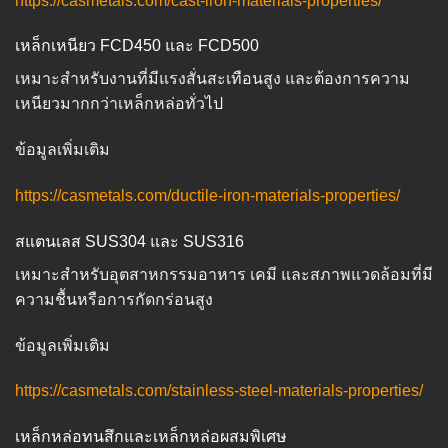
https://casmetals.com/cast-iron-materials-properties/
เหล็กเหนียว FCD450 และ FCD500
เหมาะสำหรับงานที่มีแรงสั่นสะเทือนสูง และต้องการความ
เหนียวมากกว่าเหล็กหล่อทั่วไป
ข้อมูลเพิ่มเติม
https://casmetals.com/ductile-iron-materials-properties/
สแตนเลส SUS304 และ SUS316
เหมาะสำหรับอุตสาหกรรมอาหาร เคมี และสภาพแวดล้อมที่มี
ความชื้นหรือการกัดกร่อนสูง
ข้อมูลเพิ่มเติม
https://casmetals.com/stainless-steel-materials-properties/
เหล็กหล่อทนสึกและเหล็กหล่อผสมพิเศษ