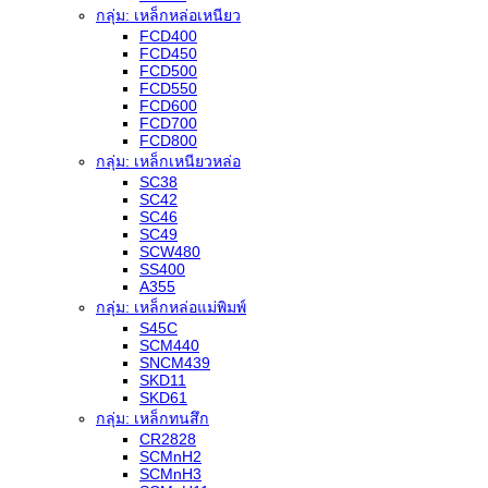
กลุ่ม: เหล็กหล่อเหนียว
FCD400
FCD450
FCD500
FCD550
FCD600
FCD700
FCD800
กลุ่ม: เหล็กเหนียวหล่อ
SC38
SC42
SC46
SC49
SCW480
SS400
A355
กลุ่ม: เหล็กหล่อแม่พิมพ์
S45C
SCM440
SNCM439
SKD11
SKD61
กลุ่ม: เหล็กทนสึก
CR2828
SCMnH2
SCMnH3