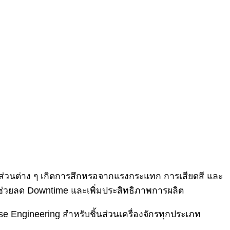
นส่วนต่าง ๆ เกิดการสึกหรอจากแรงกระแทก การเสียดสี และ
ี่ช่วยลด Downtime และเพิ่มประสิทธิภาพการผลิต
Engineering สำหรับชิ้นส่วนเครื่องจักรทุกประเภท