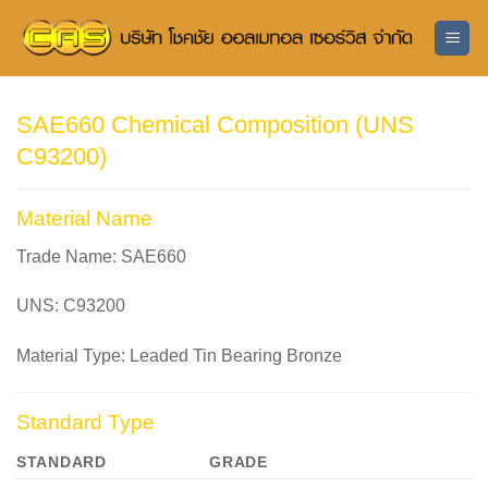
ข้าม
ไป
ยัง
เนื้อหา
SAE660 Chemical Composition (UNS
C93200)
Material Name
Trade Name:
SAE660
UNS:
C93200
Material Type:
Leaded Tin Bearing Bronze
Standard Type
STANDARD
GRADE