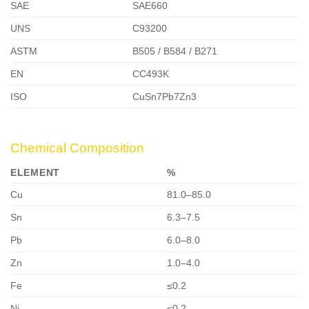
SAE
SAE660
UNS
C93200
ASTM
B505 / B584 / B271
EN
CC493K
ISO
CuSn7Pb7Zn3
Chemical Composition
ELEMENT
%
Cu
81.0–85.0
Sn
6.3–7.5
Pb
6.0–8.0
Zn
1.0–4.0
Fe
≤0.2
Ni
≤0.2