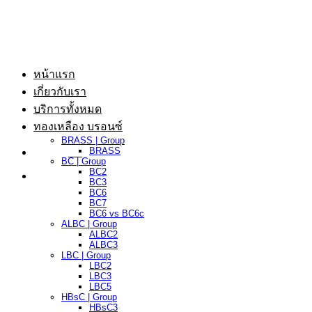
ข้าม
ไป
ยัง
เนื้อหา
หน้าแรก
เกี่ยวกับเรา
บริการทั้งหมด
ทองเหลือง บรอนซ์
BRASS | Group
BRASS
BC | Group
BC2
BC3
BC6
BC7
BC6 vs BC6c
ALBC | Group
ALBC2
ALBC3
LBC | Group
LBC2
LBC3
LBC5
HBsC | Group
HBsC3