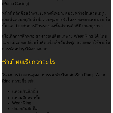
(Pump Casing)
หน้าที่หลักคือสร้างระยะห่างที่เหมาะสมระหว่างชิ้นส่วนหมุน
และชิ้นส่วนอยู่กับที่ เพื่อควบคุมการรั่วไหลของของเหลวภายใน
ปั๊ม และป้องกันการสึกหรอของชิ้นส่วนหลักที่มีราคาสูงกว่า
เมื่อเกิดการสึกหรอ สามารถเปลี่ยนเฉพาะ Wear Ring ได้ โดย
ไม่จำเป็นต้องเปลี่ยนใบพัดหรือเสื้อปั๊มทั้งชุด ช่วยลดค่าใช้จ่ายใน
การซ่อมบำรุงได้อย่างมาก
ช่างไทยเรียกว่าอะไร
ในวงการโรงงานอุตสาหกรรม ช่างไทยมักเรียก Pump Wear
Ring หลายชื่อ เช่น
แหวนกันสึกปั๊ม
แหวนสึกหรอปั๊ม
Wear Ring
ปลอกกันสึกปั๊ม