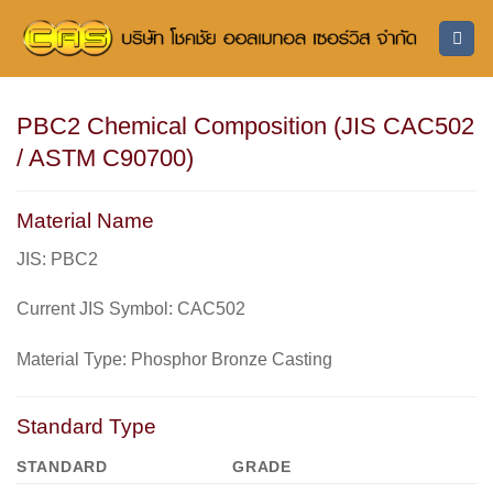
ข้าม
ไป
ยัง
เนื้อหา
PBC2 Chemical Composition (JIS CAC502
/ ASTM C90700)
Material Name
JIS:
PBC2
Current JIS Symbol:
CAC502
Material Type:
Phosphor Bronze Casting
Standard Type
STANDARD
GRADE