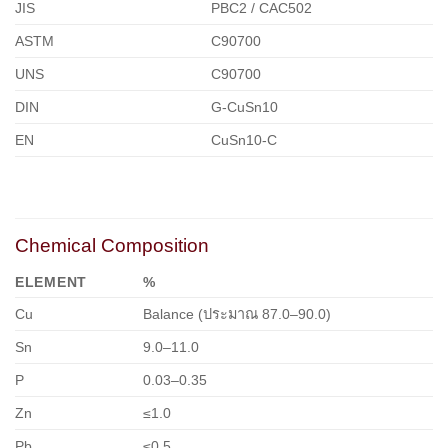
JIS
PBC2 / CAC502
ASTM
C90700
UNS
C90700
DIN
G-CuSn10
EN
CuSn10-C
Chemical Composition
ELEMENT
%
Cu
Balance (ประมาณ 87.0–90.0)
Sn
9.0–11.0
P
0.03–0.35
Zn
≤1.0
Pb
≤0.5