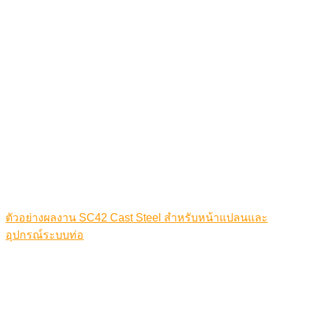
ตัวอย่างผลงาน SC42 Cast Steel สำหรับหน้าแปลนและ
อุปกรณ์ระบบท่อ