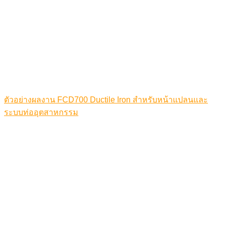
ตัวอย่างผลงาน FCD700 Ductile Iron สำหรับหน้าแปลนและ
ระบบท่ออุตสาหกรรม