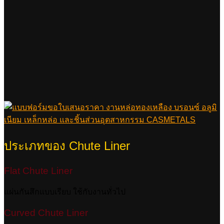
ประเภทของ Chute Liner
Flat Chute Liner
แผ่นกันสึกแบบเรียบ ใช้กับงานทั่วไป
Curved Chute Liner