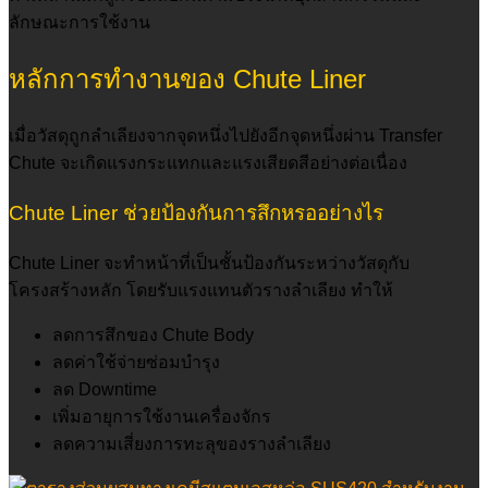
ลักษณะการใช้งาน
หลักการทำงานของ Chute Liner
เมื่อวัสดุถูกลำเลียงจากจุดหนึ่งไปยังอีกจุดหนึ่งผ่าน Transfer
Chute จะเกิดแรงกระแทกและแรงเสียดสีอย่างต่อเนื่อง
Chute Liner ช่วยป้องกันการสึกหรออย่างไร
Chute Liner จะทำหน้าที่เป็นชั้นป้องกันระหว่างวัสดุกับ
โครงสร้างหลัก โดยรับแรงแทนตัวรางลำเลียง ทำให้
ลดการสึกของ Chute Body
ลดค่าใช้จ่ายซ่อมบำรุง
ลด Downtime
เพิ่มอายุการใช้งานเครื่องจักร
ลดความเสี่ยงการทะลุของรางลำเลียง