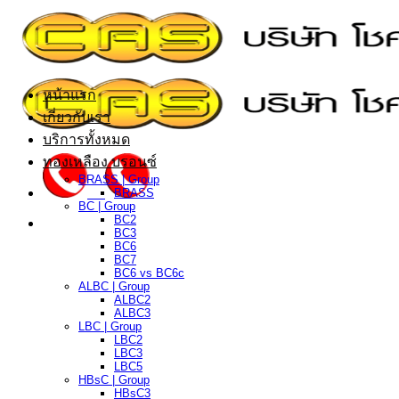
ข้าม
ไป
ยัง
เนื้อหา
หน้าแรก
เกี่ยวกับเรา
บริการทั้งหมด
ทองเหลือง บรอนซ์
BRASS | Group
BRASS
BC | Group
BC2
BC3
BC6
BC7
BC6 vs BC6c
ALBC | Group
ALBC2
ALBC3
LBC | Group
LBC2
LBC3
LBC5
HBsC | Group
HBsC3