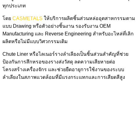
ทุกประเภท
โดย
CASMETALS
ให้บริการผลิตชิ้นส่วนหล่ออุตสาหกรรมตาม
แบบ Drawing หรือตัวอย่างชิ้นงาน รองรับงาน OEM
Manufacturing และ Reverse Engineering สำหรับอะไหล่ที่เลิก
ผลิตหรือไม่มีแบบวิศวกรรมเดิม
Chute Liner หรือไลเนอร์รางลำเลียงเป็นชิ้นส่วนสำคัญที่ช่วย
ป้องกันการสึกหรอของรางส่งวัสดุ ลดความเสียหายต่อ
โครงสร้างเครื่องจักร และช่วยยืดอายุการใช้งานของระบบ
ลำเลียงในสภาพแวดล้อมที่มีแรงกระแทกและการเสียดสีสูง