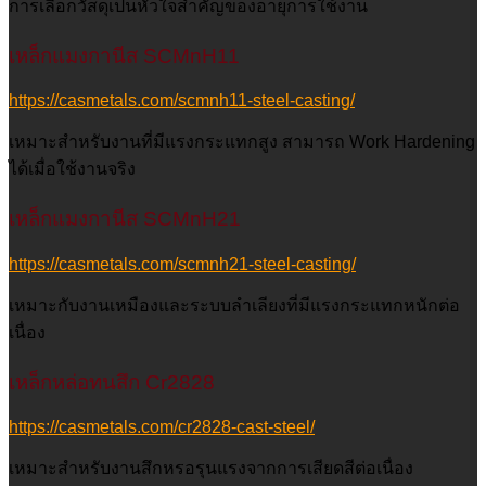
การเลือกวัสดุเป็นหัวใจสำคัญของอายุการใช้งาน
เหล็กแมงกานีส SCMnH11
https://casmetals.com/scmnh11-steel-casting/
เหมาะสำหรับงานที่มีแรงกระแทกสูง สามารถ Work Hardening
ได้เมื่อใช้งานจริง
เหล็กแมงกานีส SCMnH21
https://casmetals.com/scmnh21-steel-casting/
เหมาะกับงานเหมืองและระบบลำเลียงที่มีแรงกระแทกหนักต่อ
เนื่อง
เหล็กหล่อทนสึก Cr2828
https://casmetals.com/cr2828-cast-steel/
เหมาะสำหรับงานสึกหรอรุนแรงจากการเสียดสีต่อเนื่อง