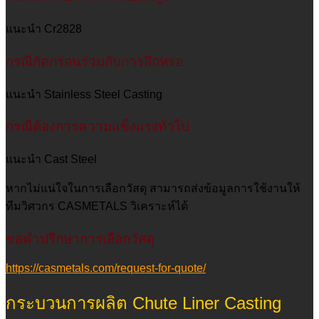
แนะนำ Cr2828
กรณีกัดกร่อนร่วมกับการสึกหรอ
แนะนำ Stainless Steel Casting
กรณีต้องการความแข็งแรงทั่วไป
แนะนำ Cast Steel
หากไม่แน่ใจในการเลือกวัสดุ สามารถส่งข้อมูลการใช้งานให้
ทีมวิศวกร CASMETALS วิเคราะห์ได้
ขอคำปรึกษาการเลือกวัสดุ
https://casmetals.com/request-for-quote/
กระบวนการผลิต Chute Liner Casting