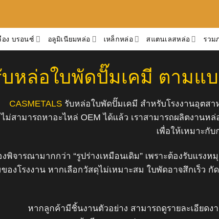
ือง บรอนซ์
อลูมิเนียมหล่อ
เหล็กหล่อ
สแตนเลสหล่อ
รวม
รับหล่อใบพัดปั๊มเคมี ตาม
CASMETALS
รับหล่อใบพัดปั๊มเคมี สำหรับโรงงานอุตส
รือไม่สามารถหาอะไหล่ OEM ได้แล้ว เราสามารถผลิตงานหล่
เพื่อให้เหมาะกั
ี่ต้องพิจารณามากกว่า “รูปร่างเหมือนเดิม” เพราะต้องรับแร
งโรงงาน หากเลือกวัสดุไม่เหมาะสม ใบพัดอาจสึกเร็ว กัดกร
หากลูกค้ามีชิ้นงานตัวอย่าง สามารถดูรายละเอียดงาน