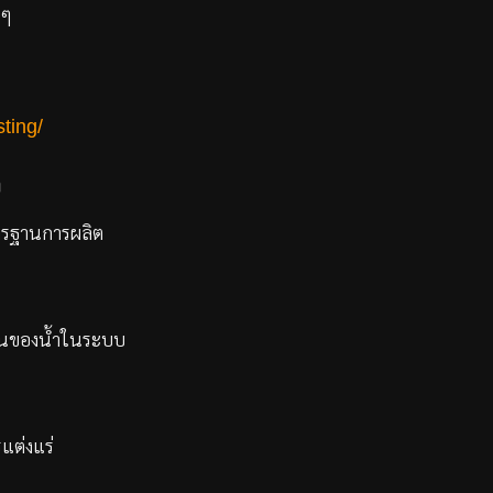
 ๆ
ting/
ง
าตรฐานการผลิต
ียนของน้ำในระบบ
แต่งแร่